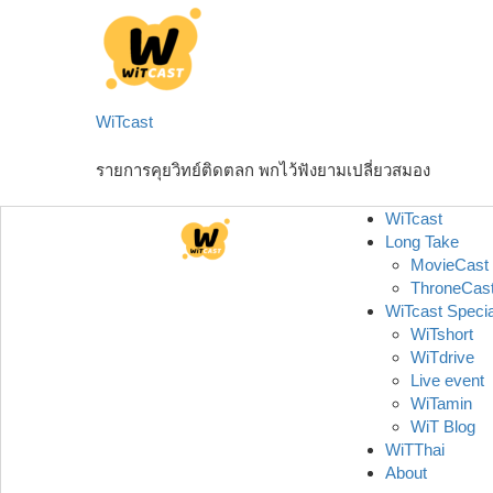
Skip
to
content
WiTcast
รายการคุยวิทย์ติดตลก พกไว้ฟังยามเปลี่ยวสมอง
WiTcast
Long Take
MovieCast
ThroneCas
WiTcast Specia
WiTshort
WiTdrive
Live event
WiTamin
WiT Blog
WiTThai
About