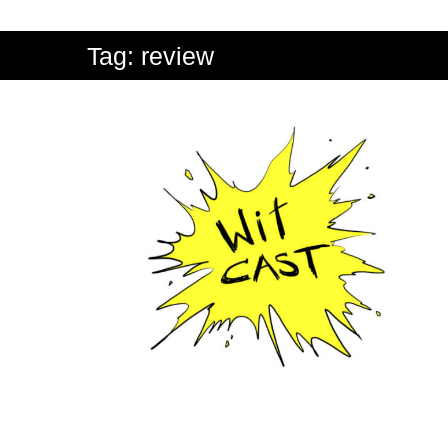
Tag:
review