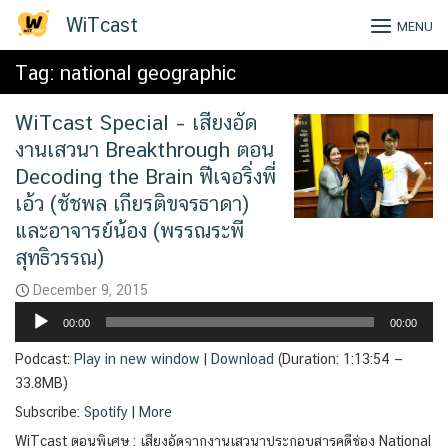
Skip
WiTcast
MENU
to
content
Tag:
national geographic
WiTcast Special – เสียงอัด
งานเสวนา Breakthrough ตอน
Decoding the Brain ฟีเจอริ่งพี่
เอ้ว (ชัชพล เกียรติขจรธาดา)
และอาจารย์น้อง (พรรณระพี
สุทธิวรรณ)
December 9, 2015
Audio
00:00
00:00
Player
Podcast:
Play in new window
|
Download
(Duration: 1:13:54 —
33.8MB)
Subscribe:
Spotify
|
More
WiTcast ตอนพิเศษ : เสียงอัดจากงานเสวนาประกอบสารคดีช่อง National