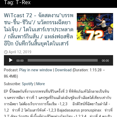
Tag:
T-Rex
WiTcast 72 – จัดสดงาน”บรรพ
ชน-ชื่น-ชีวิน”/ นวัตกรรมฉีดยา
ไม่เจ็บ / ไดโนเสาร์เขาประหลาด
/ กลิ่นพาร์กินสัน / แหล่งฟอสซิล
อีปิก บันทึกวันสิ้นยุคไดโนเสาร์
April 12, 2019
Audio
00:00
00:00
Player
Podcast:
Play in new window
|
Download
(Duration: 1:15:28 —
86.4MB)
Subscribe:
Spotify
|
More
EP นี้จัดสดกันที่งานบรรพชนชื่นชีวินครั้งที่ 3 ที่พิพิธภัณฑ์ไม้กลายเป็นหิน
จ.นครราชสีมา ข่าวที่ 1 แคปซูลที่กินแล้วส่งอินซูลินเข้าเลือดได้เทียบเท่ากับ
การฉีดยา ไม่ต้องเจ็บจากการจิ้มเข็ม –1,2,3 อีกดีไซน์ที่ฉีดยาในลำไส้ –
1,2 ข่าวที่ 2 ไดโนเสาร์พังค์ –1,2,3 Bajadasaurus pronuspinax ข่าวที่
3 T-Rex Scotty พี่เบิ้มผู้ผ่านชีวิตอย่างโชกโชน –1,2,3,4 ข่าวที่ 4 คุณป้า