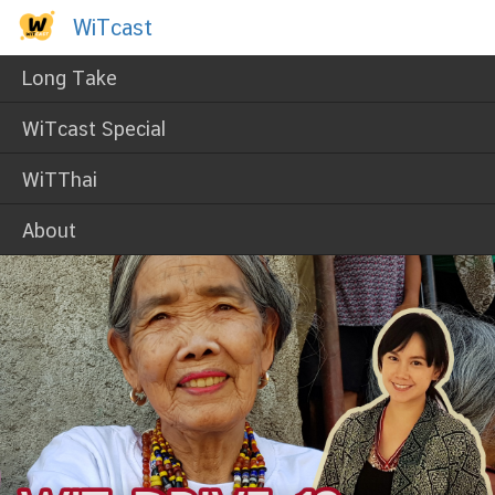
Skip
WiTcast
WiTcast
to
content
Long Take
WiTcast Special
WiTThai
About