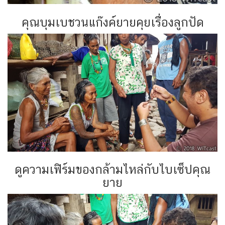
คุณบุมเบชวนแก๊งค์ยายคุยเรื่องลูกปัด
ดูความเฟิร์มของกล้ามไหล่กับไบเซ็ปคุณ
ยาย