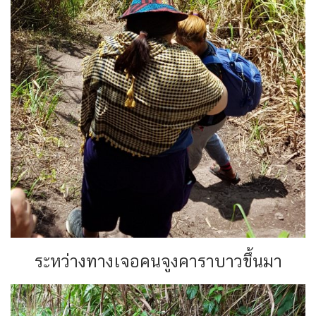
ระหว่างทางเจอคนจูงคาราบาวขึ้นมา