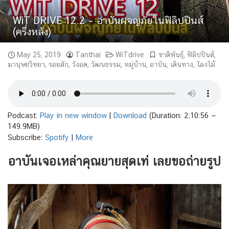
WiT DRIVE 12.2 – อาบันผจญภัยในฟิลิปปินส์
(ครึ่งหลัง)
May 25, 2019
Tanthai
WiTdrive
ชาติพันธุ์
,
ฟิลิปปินส์
,
มานุษยวิทยา
,
รอยสัก
,
วังอด
,
วัฒนธรรม
,
หมู่บ้าน
,
อาบัน
,
เดินทาง
,
โลงไม้
Podcast:
Play in new window
|
Download
(Duration: 2:10:56 —
149.9MB)
Subscribe:
Spotify
|
More
อาบันเจอเหล่าคุณยายสุดเท่ เลยขอถ่ายรูป