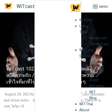
Skip
WiTcast
MENU
to
content
WiTcast
Long
Take
MovieCast
ThroneCast
WiTcast
Special
WiTshort
WiTcast 102.2 – ชิ้นป๋วยปีแปกอ(ครึ่งหลัง) /
WiTdrive
Live
สถิติความรัก / วิทย์ฐาน-วัคซีนวอร์ : ทำความ
event
เข้าใจที่มาที่ไปของวัคซีนโควิดชนิดต่างๆ
WiTamin
WiT
August 29, 2021
August 29, 2021
Tanthai
WiTcast episodes
Blog
and show notes
นำชัย ชีววิวรรธน์
,
ป๋วย อุ่นใจ
,
วัคซีน
,
วิวัฒนาการ
,
WiTThai
เพศ
,
โควิด-19
About