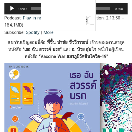
Audio
00:00
00:00
Player
Podcast:
Play in new window
|
Download
(Duration: 2:13:50 —
Search
184.1MB)
for:
Subscribe:
Spotify
|
More
แขกรับเชิญตอนนี้คือ
พี่ชิ้น นําชัย ชีววิวรรธน์
เจ้าของผลงานล่าสุด
หนังสือ
“เธอ ฉัน สวรรค์ นรก”
และ
อ. ป๋วย อุ่นใจ
หนึ่งในผู้เขียน
หนังสือ
“Vaccine War สมรภูมิวัคซีนโควิด-19”