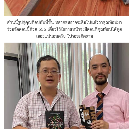
ส่วนนี่รูปคู่คุณท็อปกับพี่ชิ้น หลายคนอาจจะลืมไปแล้วว่าคุณท็อปมา
ร่วมจัดตอนนี้ด้วย 555 เดี๋ยวไว้โอกาสหน้าจะมีตอนที่คุณท็อปได้พูด
เยอะแน่นอนครับ โปรอรอติดตาม