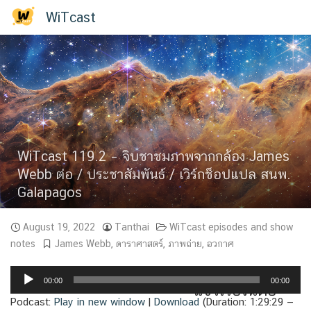
Skip
WiTcast
to
content
WiTcast 119.2 – จิบชาชมภาพจากกล้อง James
Webb ต่อ / ประชาสัมพันธ์ / เวิร์กช็อปแปล สนพ.
Galapagos
August 19, 2022
Tanthai
WiTcast episodes and show
notes
James Webb
,
ดาราศาสตร์
,
ภาพถ่าย
,
อวกาศ
Audio
00:00
00:00
แชร์เรื่องนี้ต่อ
Player
Podcast:
Play in new window
|
Download
(Duration: 1:29:29 —