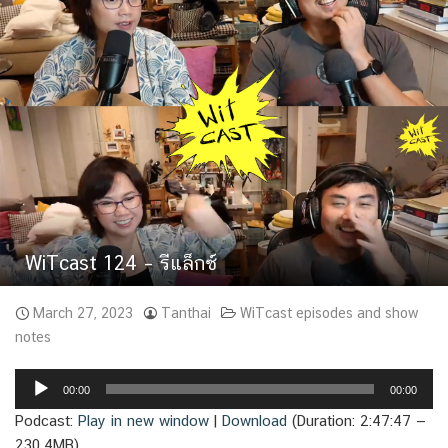
WiTcast 124 – รีแล็กซ์
March 27, 2023
Tanthai
WiTcast episodes and show
notes
Audio
00:00
00:00
Player
Podcast:
Play in new window
|
Download
(Duration: 2:47:47 —
230.4MB)