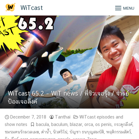
Skip
WiTcast
MENU
to
content
WiTcast 65.2 – WiT news / พี่ชิวเจอรุ้ง / จารย์
ป้องเจอลึงค์
December 7, 2018
Tanthai
WiTcast episodes and
show notes
bacula
,
baculum
,
blazar
,
orca
,
os penis
,
กระดูกลึงค์
,
ชมรมคนรักมวลเมฆ
,
ดำน้ำ
,
นิวตริโน่
,
บัญชา ธนบุญสมบัติ
,
พฤติกรรมสัตว์
,