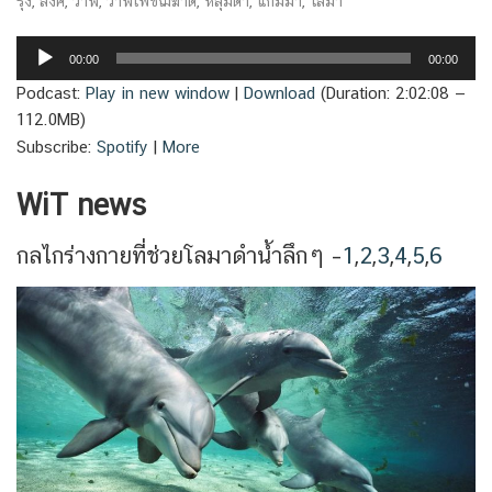
รุ้ง
,
ลึงค์
,
วาฬ
,
วาฬเพชฌฆาต
,
หลุมดำ
,
แกมมา
,
โลมา
Audio
00:00
00:00
Player
Podcast:
Play in new window
|
Download
(Duration: 2:02:08 —
112.0MB)
Subscribe:
Spotify
|
More
WiT news
กลไกร่างกายที่ช่วยโลมาดำน้ำลึกๆ –
1
,
2
,
3
,
4
,
5
,
6