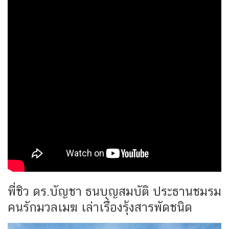
พี่ชิว ดร.บัญชา ธนบุญสมบัติ ประธานชมรม
คนรักมวลเมฆ เล่าเรื่องรุ้งสารพัดชนิด