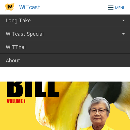
Skip
WiTcast
WiTcast
MENU
to
content
Long Take
WiTcast Special
WiTThai
About