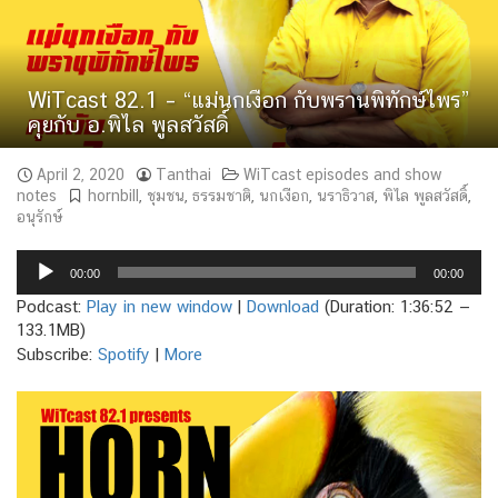
WiTcast 82.1 – “แม่นกเงือก กับพรานพิทักษ์ไพร”
คุยกับ อ.พิไล พูลสวัสดิ์
April 2, 2020
Tanthai
WiTcast episodes and show
notes
hornbill
,
ชุมชน
,
ธรรมชาติ
,
นกเงือก
,
นราธิวาส
,
พิไล พูลสวัสดิ์
,
อนุรักษ์
Audio
00:00
00:00
Player
Podcast:
Play in new window
|
Download
(Duration: 1:36:52 —
133.1MB)
Subscribe:
Spotify
|
More