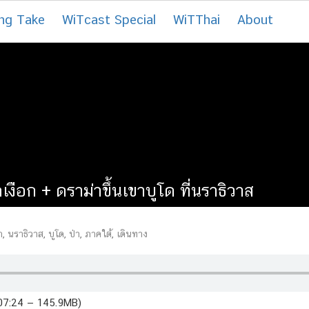
ng Take
WiTcast Special
WiTThai
About
ือก + ดราม่าขึ้นเขาบูโด ที่นราธิวาส
ก
,
นราธิวาส
,
บูโด
,
ป่า
,
ภาคใต้
,
เดินทาง
:07:24 — 145.9MB)