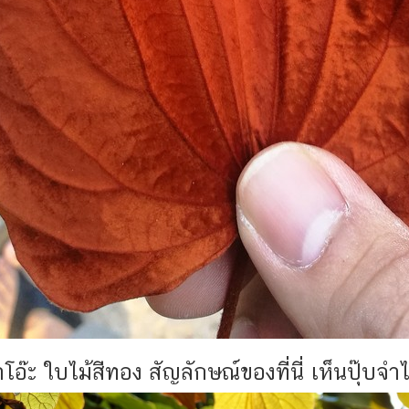
โอ๊ะ ใบไม้สีทอง สัญลักษณ์ของที่นี่ เห็นปุ๊บจำไ