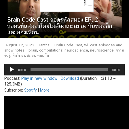
for:
Brain Code Cast ถอดรหัสสมอง EP. 2 –
ถอดรหัสสมองโดยไม่ต้องแกะสมอง กับหมอกิ๊ก
และผองเพื่อน
August 12, 2023
Tanthai
Brain Code Cast
,
WiTcast episodes and
show notes
brain
,
computational neuroscience
,
neuroscience
,
ความ
รับรู้
,
จิตวิทยา
,
สมอง
,
หมอกิ๊ก
Audio
00:00
00:00
Player
Podcast:
Play in new window
|
Download
(Duration: 1:31:13 —
125.3MB)
Subscribe:
Spotify
|
More