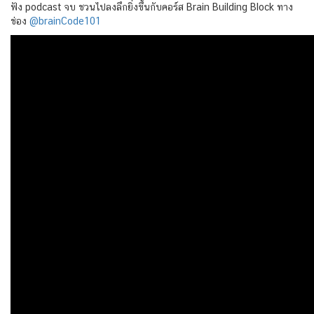
ฟัง podcast จบ ชวนไปลงลึกยิ่งขึ้นกับคอร์ส Brain Building Block ทาง
ช่อง
@brainCode101