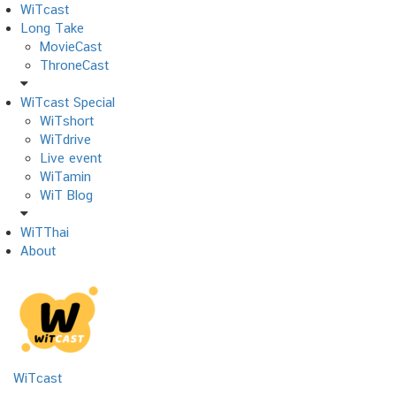
Skip
WiTcast
to
Long Take
content
MovieCast
ThroneCast
WiTcast Special
WiTshort
WiTdrive
Live event
WiTamin
WiT Blog
WiTThai
About
WiTcast