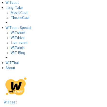
Skip
WiTcast
to
Long Take
content
MovieCast
ThroneCast
WiTcast Special
WiTshort
WiTdrive
Live event
WiTamin
WiT Blog
WiTThai
About
WiTcast