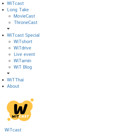
Skip
WiTcast
to
Long Take
content
MovieCast
ThroneCast
WiTcast Special
WiTshort
WiTdrive
Live event
WiTamin
WiT Blog
WiTThai
About
WiTcast