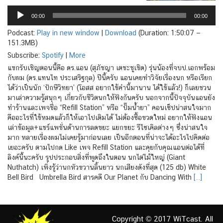
Audio
Player
00:00
00:00
Podcast:
Play in new window
|
Download
(Duration: 1:50:07 —
151.3MB)
Subscribe:
Spotify
|
More
แขกรับเชิญตอนนี้คือ ดร.แอน (สุภัชญา เตชะชูเชิด) รุ่นน้องที่จบป.เอกพร้อม
กับผม (ดร.แทนไท ประเสริฐกุล) ปีนี้ครับ แอนเคยทำวิจัยเรื่องนก หรือเรียก
ได้ว่าเป็นนัก ‘ปักษีวิทยา’ (โอสส อยากใช้คำนี้มานาน ได้ใช้แล้ว!) ก็เลยชวน
มาเล่าความรู้สนุกๆ เกี่ยวกับชีวิตนกให้ฟังกันครับ นอกจากนี้ปัจจุบันแอนยัง
ทำร้านและเพจชื่อ “Refill Station” หรือ “ปั๊มน้ำยา” คอนเซ็ปน่าสนใจมาก
คืออะไรที่ใช้หมดแล้วก็ให้เอาไปเติมได้ ไม่ต้องซื้อขวดใหม่ อยากให้ฟังแอน
เล่าข้อมูล+แชร์แพชั่นด้านการลดขยะ แยกขยะ รีไซเคิลต่างๆ ซึ่งน่าสนใจ
มาก หลายเรื่องผมไม่เคยรู้มาก่อนเลย เป็นอีกตอนที่น่าจะได้อะไรไปคิดต่อ
เยอะครับ ตามไปกด Like เพจ Refill Station และคุยกับคุณแอนต่อได้ที่
ลิงค์นี้นะครับ รูปประกอบสิ่งที่พูดถึงในตอน นกไต่ไม้ใหญ่ (Giant
Nuthatch) เพิ่งรู้ว่านกหัวขวานลิ้นยาว นกเสียงดังที่สุด (125 db) White
Bell Bird Umbrella Bird สารคดี Our Planet กับ Dancing With
[…]
Copyright © 2017 WiTcast. All