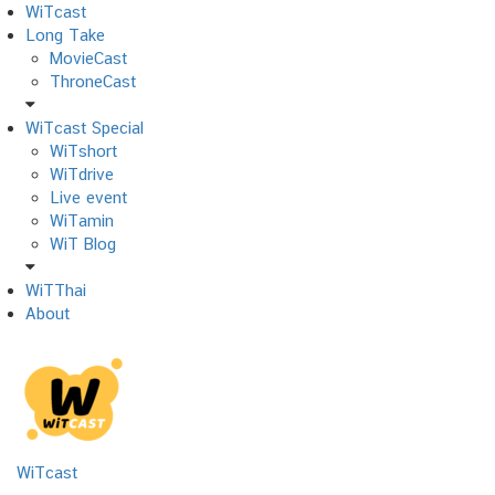
Skip
WiTcast
to
Long Take
content
MovieCast
ThroneCast
WiTcast Special
WiTshort
WiTdrive
Live event
WiTamin
WiT Blog
WiTThai
About
WiTcast