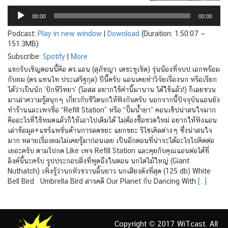
Audio
Player
00:00
00:00
Podcast:
Play in new window
|
Download
(Duration: 1:50:07 —
151.3MB)
Subscribe:
Spotify
|
More
แขกรับเชิญตอนนี้คือ ดร.แอน (สุภัชญา เตชะชูเชิด) รุ่นน้องที่จบป.เอกพร้อม
กับผม (ดร.แทนไท ประเสริฐกุล) ปีนี้ครับ แอนเคยทำวิจัยเรื่องนก หรือเรียก
ได้ว่าเป็นนัก ‘ปักษีวิทยา’ (โอสส อยากใช้คำนี้มานาน ได้ใช้แล้ว!) ก็เลยชวน
มาเล่าความรู้สนุกๆ เกี่ยวกับชีวิตนกให้ฟังกันครับ นอกจากนี้ปัจจุบันแอนยัง
ทำร้านและเพจชื่อ “Refill Station” หรือ “ปั๊มน้ำยา” คอนเซ็ปน่าสนใจมาก
คืออะไรที่ใช้หมดแล้วก็ให้เอาไปเติมได้ ไม่ต้องซื้อขวดใหม่ อยากให้ฟังแอน
เล่าข้อมูล+แชร์แพชั่นด้านการลดขยะ แยกขยะ รีไซเคิลต่างๆ ซึ่งน่าสนใจ
มาก หลายเรื่องผมไม่เคยรู้มาก่อนเลย เป็นอีกตอนที่น่าจะได้อะไรไปคิดต่อ
เยอะครับ ตามไปกด Like เพจ Refill Station และคุยกับคุณแอนต่อได้ที่
ลิงค์นี้นะครับ รูปประกอบสิ่งที่พูดถึงในตอน นกไต่ไม้ใหญ่ (Giant
Nuthatch) เพิ่งรู้ว่านกหัวขวานลิ้นยาว นกเสียงดังที่สุด (125 db) White
Bell Bird Umbrella Bird สารคดี Our Planet กับ Dancing With
[…]
Copyright © 2017 WiTcast. All