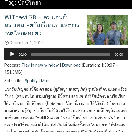
Tag:
ปักษีวิทยา
WiTcast 78 – ดร.แอนกับ
ดร.แทน คุยกันเรื่องนก และการ
ช่วยโลกลดขยะ
December 1, 2019
Audio
00:00
00:00
Player
Podcast:
Play in new window
|
Download
(Duration: 1:50:07 —
151.3MB)
Subscribe:
Spotify
|
More
แขกรับเชิญตอนนี้คือ ดร.แอน (สุภัชญา เตชะชูเชิด) รุ่นน้องที่จบป.เอกพร้อม
กับผม (ดร.แทนไท ประเสริฐกุล) ปีนี้ครับ แอนเคยทำวิจัยเรื่องนก หรือเรียก
ได้ว่าเป็นนัก ‘ปักษีวิทยา’ (โอสส อยากใช้คำนี้มานาน ได้ใช้แล้ว!) ก็เลยชวน
มาเล่าความรู้สนุกๆ เกี่ยวกับชีวิตนกให้ฟังกันครับ นอกจากนี้ปัจจุบันแอนยัง
ทำร้านและเพจชื่อ “Refill Station” หรือ “ปั๊มน้ำยา” คอนเซ็ปน่าสนใจมาก
คืออะไรที่ใช้หมดแล้วก็ให้เอาไปเติมได้ ไม่ต้องซื้อขวดใหม่ อยากให้ฟังแอน
เล่าข้อมูล+แชร์แพชั่นด้านการลดขยะ แยกขยะ รีไซเคิลต่างๆ ซึ่งน่าสนใจ