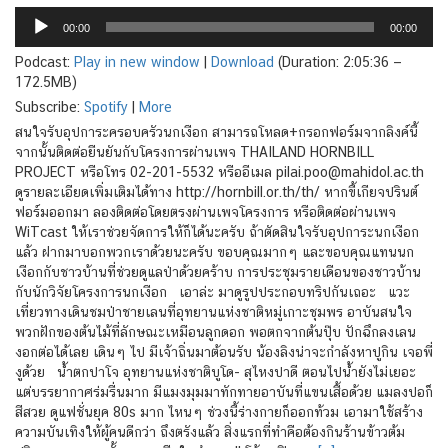
00:00
00:00
Podcast:
Play in new window
|
Download
(Duration: 2:05:36 —
172.5MB)
Subscribe:
Spotify
|
More
สนใจรับอุปการะครอบครัวนกเงือก สามารถโหลด+กรอกฟอร์มจากลิงค์นี้
จากนั้นติดต่อยืนยันกับโครงการผ่านเพจ THAILAND HORNBILL
PROJECT หรือโทร 02-201-5532 หรืออีเมล pilai.poo@mahidol.ac.th
ดูรายละเอียดเพิ่มเติมได้ทาง http://hornbill.or.th/th/ หากขี้เกียจปรินต์
ฟอร์มออกมา ลองติดต่อโดยตรงผ่านเพจโครงการ หรือติดต่อผ่านเพจ
WiTcast ให้เราช่วยจัดการให้ก็ได้นะครับ ถ้าตัดสินใจรับอุปการะนกเงือก
แล้ว ฝากมาบอกพวกเราด้วยนะครับ ขอบคุณมากๆ และขอบคุณแทนนก
เงือกกับชาวบ้านที่ช่วยดูแลป่าด้วยคร้าบ การประชุมรายเดือนของชาวบ้าน
กับนักวิจัยโครงการนกเงือก เอาล่ะ มาดูรูปประกอบทริปกันเถอะ แวะ
เที่ยวทางเดินชมป่าชายเลนที่อุทยานแห่งชาติหมู่เกาะชุมพร อาบันสนใจ
พวกฝักของต้นไม้ที่ลักษณะเหมือนลูกดอก พอตกจากต้นปุ๊บ ปักฉึกลงเลน
งอกต่อได้เลย เดินๆ ไป มีเจ้าถิ่นมาต้อนรับ น้องลิงน่าจะกำลังหาปูกิน เจอพี่
งูด้วย น้ำตกปาโจ อุทยานแห่งชาติบูโด- สุไหงปาดี ตอนไปน้ำยังไม่เยอะ
แต่บรรยากาศร่มรื่นมาก มีแมงมุมมาทักทายอาบันที่แขนเสื้อด้วย แมลงปอก็
สีสวย ดูแฟชั่นยุค 80s มาก ไหนๆ ช่วงนี้ร่างกายก็ออกท้วม เอามาใช้สร้าง
ความบันเทิงให้ผู้คนดีกว่า ถึงตรังแล้ว สิ่งแรกที่ทำคือต้องกินร้านข้าวต้ม