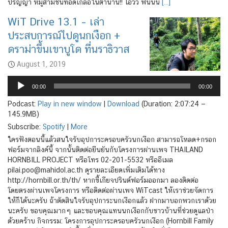
ปริญญา หมูสามชั้นทอดเกลือในตำนาน!! โอ้วว ฟินนน
[…]
WiT Drive 13.1 – เล่า
ประสบการณ์ไปดูนกเงือก +
ดราม่าขึ้นเขาบูโด ที่นราธิวาส
August 1, 2019
Audio
Player
00:00
00:00
Podcast:
Play in new window
|
Download
(Duration: 2:07:24 —
145.9MB)
Subscribe:
Spotify
|
More
ใครฟังตอนนี้แล้วสนใจรับอุปการะครอบครัวนกเงือก สามารถโหลด+กรอก
ฟอร์มจากลิงค์นี้ จากนั้นติดต่อยืนยันกับโครงการผ่านเพจ THAILAND
HORNBILL PROJECT หรือโทร 02-201-5532 หรืออีเมล
pilai.poo@mahidol.ac.th ดูรายละเอียดเพิ่มเติมได้ทาง
http://hornbill.or.th/th/ หากขี้เกียจปรินต์ฟอร์มออกมา ลองติดต่อ
โดยตรงผ่านเพจโครงการ หรือติดต่อผ่านเพจ WiTcast ให้เราช่วยจัดการ
ให้ก็ได้นะครับ ถ้าตัดสินใจรับอุปการะนกเงือกแล้ว ฝากมาบอกพวกเราด้วย
นะครับ ขอบคุณมากๆ และขอบคุณแทนนกเงือกกับชาวบ้านที่ช่วยดูแลป่า
ด้วยคร้าบ กิจกรรม: โครงการอุปการะครอบครัวนกเงือก (Hornbill Family