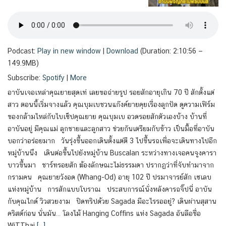
Podcast:
Play in new window
|
Download
(Duration: 2:10:56 —
149.9MB)
Subscribe:
Spotify
|
More
อาบันเจอเหล่าคุณยายสุดเท่ เลยขอถ่ายรูป รอยสักอายุเกิน 70 ปี สักตั้งแต่
สาว ตอนนี้เริ่มจางแล้ว คุณบุมเบชวนแก๊งค์ยายคุยเรื่องลูกปัด ดูความเฟิร์ม
ของกล้ามไหล่กับไบเซ็ปคุณยาย คุณบุมเบ อวดรอยสักตัวเองบ้าง บ้านที่
อาบันอยู่ มีคุณแม่ ลูกชายและลูกสาว ช่วยกันเตรียมกับข้าว เป็นมื้อที่อาบัน
บอกว่าอร่อยมาก วันรุ่งขึ้นออกเดินตั้งแต่ตี 3 ไปขึ้นรถเพื่อจะเดินทางไปอีก
หมู่บ้านนึง เดินต่อขึ้นไปยังหมู่บ้าน Buscalan ระหว่างทางเจอคนจูงคารา
บาวขึ้นมา ชาร์ทรอยสัก ฆ้องลักษณะไม่ธรรมดา ปรากฏว่าที่จับทำมาจาก
กรามคน คุณยายวังอด (Whang-Od) อายุ 102 ปี ปรมาจารย์สัก เซเลบ
แห่งหมู่บ้าน การสักแบบโบราณ ประสบการณ์นั่งหลังคารถจิ๊ปนี่ อาบัน
กับคุณไกด์ วิวสวยงาม ปิดทริปด้วย Sagada มีอะไรรออยู่? เดินผ่านสุสาน
คริสต์ก่อน นั่นมัน… โลงไม้ Hanging Coffins แห่ง Sagada อันลือชื่อ
WiTThai
[…]