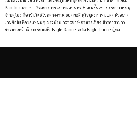
วัฒนธรรมท้องถิ่น ตัวอย่างสร้อยลูกปัดที่พูดถึง อันนี้มีความทิชาล่า Black
Panther มากๆ ตัวอย่างการแบกของบนหัว + เดินขึ้นเขา บรรยากาศหมู่
บ้านลูโบะ ที่อาบันโผล่ไปกลางงานฉลองพอดี คุโรบูตะทุกหนแห่ง ตัวอย่าง
งานซิกส์แพ็คของหนุ่มๆ ชาวบ้าน กะทะยักษ์ อาหารเที่ยง ข้าวคาราบาว
ชาวบ้านคว้าฆ้องเตรียมเต้น Eagle Dance วิดิโอ Eagle Dance ผู้ชม