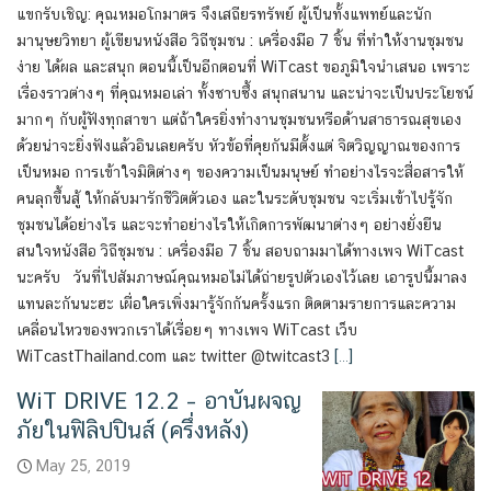
แขกรับเชิญ: คุณหมอโกมาตร จึงเสถียรทรัพย์ ผู้เป็นทั้งแพทย์และนัก
มานุษยวิทยา ผู้เขียนหนังสือ วิถีชุมชน : เครื่องมือ 7 ชิ้น ที่ทำให้งานชุมชน
ง่าย ได้ผล และสนุก ตอนนี้เป็นอีกตอนที่ WiTcast ขอภูมิใจนำเสนอ เพราะ
เรื่องราวต่างๆ ที่คุณหมอเล่า ทั้งซาบซึ้ง สนุกสนาน และน่าจะเป็นประโยชน์
มากๆ กับผู้ฟังทุกสาขา แต่ถ้าใครยิ่งทำงานชุมชนหรือด้านสาธารณสุขเอง
ด้วยน่าจะยิ่งฟังแล้วอินเลยครับ หัวข้อที่คุยกันมีตั้งแต่ จิตวิญญาณของการ
เป็นหมอ การเข้าใจมิติต่างๆ ของความเป็นมนุษย์ ทำอย่างไรจะสื่อสารให้
คนลุกขึ้นสู้ ให้กลับมารักชีวิตตัวเอง และในระดับชุมชน จะเริ่มเข้าไปรู้จัก
ชุมชนได้อย่างไร และจะทำอย่างไรให้เกิดการพัฒนาต่างๆ อย่างยั่งยืน
สนใจหนังสือ วิถีชุมชน : เครื่องมือ 7 ชิ้น สอบถามมาได้ทางเพจ WiTcast
นะครับ วันที่ไปสัมภาษณ์คุณหมอไม่ได้ถ่ายรูปตัวเองไว้เลย เอารูปนี้มาลง
แทนละกันนะฮะ เผื่อใครเพิ่งมารู้จักกันครั้งแรก ติดตามรายการและความ
เคลื่อนไหวของพวกเราได้เรื่อยๆ ทางเพจ WiTcast เว็บ
WiTcastThailand.com และ twitter @twitcast3
[…]
WiT DRIVE 12.2 – อาบันผจญ
ภัยในฟิลิปปินส์ (ครึ่งหลัง)
May 25, 2019