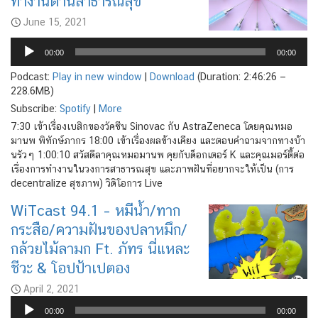
ทำงานด้านสาธารณสุข
June 15, 2021
Audio
Player
00:00
00:00
Podcast:
Play in new window
|
Download
(Duration: 2:46:26 —
228.6MB)
Subscribe:
Spotify
|
More
7:30 เข้าเรื่องเบสิกของวัคซีน Sinovac กับ AstraZeneca โดยคุณหมอ
มานพ พิทักษ์ภากร 18:00 เข้าเรื่องผลข้างเคียง และตอบคำถามจากทางบ้า
นรัวๆ 1:00:10 สวัสดีลาคุณหมอมานพ คุยกับด็อกเตอร์ K และคุณมอร์ตี้ต่อ
เรื่องการทำงานในวงการสาธารณสุข และภาพฝันที่อยากจะให้เป็น (การ
decentralize สุขภาพ) วิดิโอการ Live
WiTcast 94.1 – หมีน้ำ/ทาก
กระสือ/ความฝันของปลาหมึก/
กล้วยไม้ลามก Ft. ภัทร นี่แหละ
ชีวะ & โอปป้าเปตอง
April 2, 2021
Audio
00:00
00:00
Player