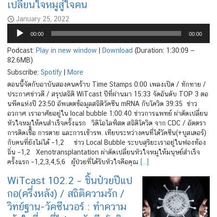
เปลี่ยนใจหมูสู่ใจคน
January 25, 2022
Audio
00:00
00:00
Player
Podcast:
Play in new window
|
Download
(Duration: 1:30:09 —
82.6MB)
Subscribe:
Spotify
|
More
ตอนนี้จัดกับอาบันสองคนคร้าบ Time Stamps 0:00 เพลงเปิด / ทักทาย /
ประกาศข่าวดี / สรุปสถิติ WiTcast ปีที่ผ่านมา 15:33 จัดอันดับ TOP 3 ตอ
นพีคแห่งปี 23:50 อัพเดตข้อมูลสถิติวัคซีน mRNA กับโควิด 39:35 ข่าว
อวกาศ เราอาศัยอยู่ใน local bubble 1:00:40 ข่าวการแพทย์ ผ่าตัดเปลี่ยน
หัวใจหมูให้คนสำเร็จครั้งแรก วิดิโอไลฟ์สด สถิติโควิด จาก CDC / อัตตรา
การติดเชื้อ การตาย และการเข้ารพ. เทียบระหว่างคนที่ได้วัคซีน(+บูสเตอร์)
กับคนที่ยังไม่ได้ –1,2 ข่าว Local Bubble ระบบสุริยะเราอยู่ในฟองท้อง
ถิ่น –1,2 Xenotransplantation ผ่าตัดเปลี่ยนหัวใจหมูให้มนุษย์สำเร็จ
ครั้งแรก –1,2,3,4,5,6 ผู้ป่วยที่ได้รับหัวใจคือคุณ
[…]
WiTcast 102.2 – ชิ้นป๋วยปีแป
กอ(ครึ่งหลัง) / สถิติความรัก /
วิทย์ฐาน-วัคซีนวอร์ : ทำความ