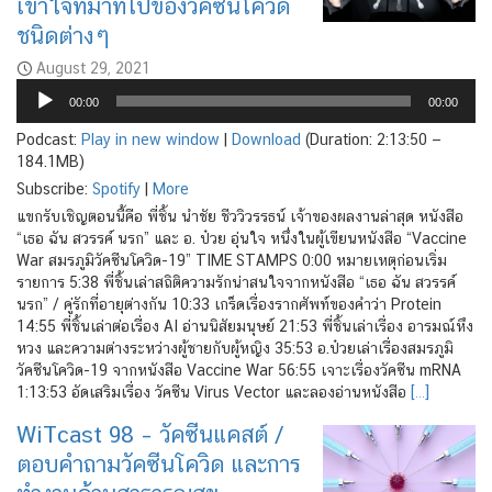
เข้าใจที่มาที่ไปของวัคซีนโควิด
ชนิดต่างๆ
August 29, 2021
Audio
00:00
00:00
Player
Podcast:
Play in new window
|
Download
(Duration: 2:13:50 —
184.1MB)
Subscribe:
Spotify
|
More
แขกรับเชิญตอนนี้คือ พี่ชิ้น นําชัย ชีววิวรรธน์ เจ้าของผลงานล่าสุด หนังสือ
“เธอ ฉัน สวรรค์ นรก” และ อ. ป๋วย อุ่นใจ หนึ่งในผู้เขียนหนังสือ “Vaccine
War สมรภูมิวัคซีนโควิด-19” TIME STAMPS 0:00 หมายเหตุก่อนเริ่ม
รายการ 5:38 พี่ชิ้นเล่าสถิติความรักน่าสนใจจากหนังสือ “เธอ ฉัน สวรรค์
นรก” / คู่รักที่อายุต่างกัน 10:33 เกร็ดเรื่องรากศัพท์ของคำว่า Protein
14:55 พี่ชิ้นเล่าต่อเรื่อง AI อ่านนิสัยมนุษย์ 21:53 พี่ชิ้นเล่าเรื่อง อารมณ์หึง
หวง และความต่างระหว่างผู้ชายกับผู้หญิง 35:53 อ.ป๋วยเล่าเรื่องสมรภูมิ
วัคซีนโควิด-19 จากหนังสือ Vaccine War 56:55 เจาะเรื่องวัคซีน mRNA
1:13:53 อัดเสริมเรื่อง วัคซีน Virus Vector และลองอ่านหนังสือ
[…]
WiTcast 98 – วัคซีนแคสต์ /
ตอบคำถามวัคซีนโควิด และการ