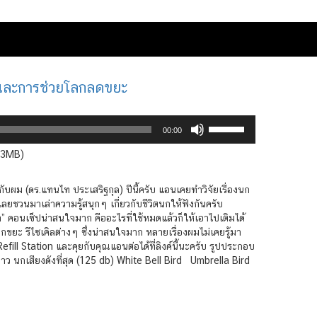
 และการช่วยโลกลดขยะ
Use
00:00
Up/Down
Arrow
1.3MB)
keys
to
กับผม (ดร.แทนไท ประเสริฐกุล) ปีนี้ครับ แอนเคยทำวิจัยเรื่องนก
increase
ก็เลยชวนมาเล่าความรู้สนุกๆ เกี่ยวกับชีวิตนกให้ฟังกันครับ
or
ยา” คอนเซ็ปน่าสนใจมาก คืออะไรที่ใช้หมดแล้วก็ให้เอาไปเติมได้
decrease
กขยะ รีไซเคิลต่างๆ ซึ่งน่าสนใจมาก หลายเรื่องผมไม่เคยรู้มา
volume.
fill Station และคุยกับคุณแอนต่อได้ที่ลิงค์นี้นะครับ รูปประกอบ
้นยาว นกเสียงดังที่สุด (125 db) White Bell Bird Umbrella Bird