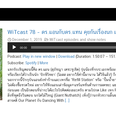
WiTcast 78 – ดร.แอนกับดร.แทน คุยกันเรื่องนก
December 1, 2019
WiTcast episodes and show notes
Audio
00:00
Player
Podcast:
Play in new window
|
Download
(Duration: 1:50:07 — 15
Subscribe:
Spotify
|
More
แขกรับเชิญตอนนี้คือ ดร.แอน (สุภัชญา เตชะชูเชิด) รุ่นน้องที่จบป.เอกพร้อม
หรือเรียกได้ว่าเป็นนัก ‘ปักษีวิทยา’ (โอสส อยากใช้คำนี้มานาน ได้ใช้แล้ว!) 
นอกจากนี้ปัจจุบันแอนยังทำร้านและเพจชื่อ “Refill Station” หรือ “ปั๊มน้ำ
ไม่ต้องซื้อขวดใหม่ อยากให้ฟังแอนเล่าข้อมูล+แชร์แพชั่นด้านการลดขยะ แย
ก่อนเลย เป็นอีกตอนที่น่าจะได้อะไรไปคิดต่อเยอะครับ ตามไปกด Like เพจ Re
สิ่งที่พูดถึงในตอน นกไต่ไม้ใหญ่ (Giant Nuthatch) เพิ่งรู้ว่านกหัวขวานลิ
สารคดี Our Planet กับ Dancing With
[…]