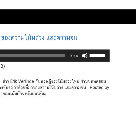
มาของความโน้มถ่วง และความจน
Use
00:00
Up/Down
Arrow
MB)
keys
to
 ข่าว Erik Verlinde กับทฤษฎีแรงโน้มถ่วงใหม่ ผ่านบททดสอบ
increase
งขับรถ ว่าด้วยที่มาของความโน้มถ่วง และความจน… Posted by
or
คอมเม้นย้อนหลังกันได้นะ
decrease
volume.