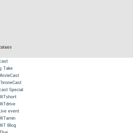
ยวสมอง
cast
g Take
MovieCast
ThroneCast
ast Special
WiTshort
WiTdrive
Live event
WiTamin
WiT Blog
Thai