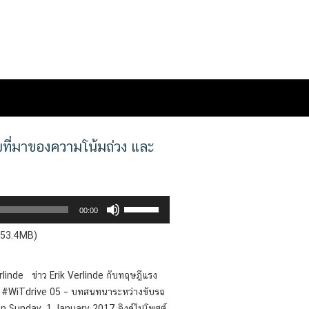
ที่มาของความโน้มถ่วง และ
Use
00:00
Up/Down
— 53.4MB)
Arrow
keys
to
linde ข่าว Erik Verlinde กับทฤษฎีแรง
increase
ษ #WiTdrive 05 – บทสนทนาระหว่างขับรถ
or
n Sunday, 1 January 2017 ลิงค์ไปโพสต์