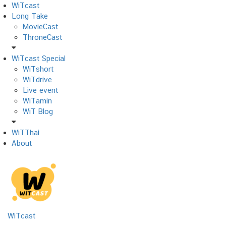
Skip
WiTcast
to
Long Take
content
MovieCast
ThroneCast
WiTcast Special
WiTshort
WiTdrive
Live event
WiTamin
WiT Blog
WiTThai
About
WiTcast