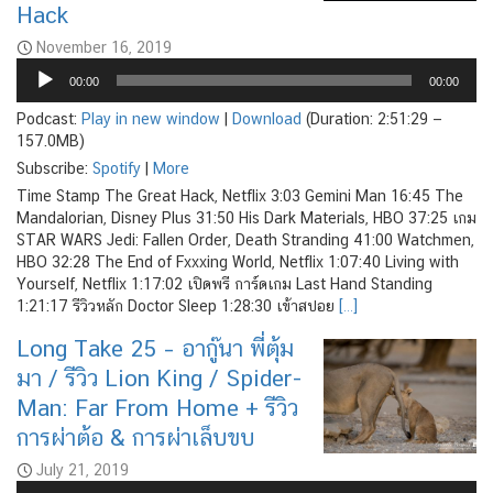
Hack
November 16, 2019
Audio
00:00
00:00
Player
Podcast:
Play in new window
|
Download
(Duration: 2:51:29 —
157.0MB)
Subscribe:
Spotify
|
More
Time Stamp The Great Hack, Netflix 3:03 Gemini Man 16:45 The
Mandalorian, Disney Plus 31:50 His Dark Materials, HBO 37:25 เกม
STAR WARS Jedi: Fallen Order, Death Stranding 41:00 Watchmen,
HBO 32:28 The End of Fxxxing World, Netflix 1:07:40 Living with
Yourself, Netflix 1:17:02 เปิดพรี การ์ดเกม Last Hand Standing
1:21:17 รีวิวหลัก Doctor Sleep 1:28:30 เข้าสปอย
[…]
Long Take 25 – อากู๊นา พี่ตุ้ม
มา / รีวิว Lion King / Spider-
Man: Far From Home + รีวิว
การผ่าต้อ & การผ่าเล็บขบ
July 21, 2019
Audio