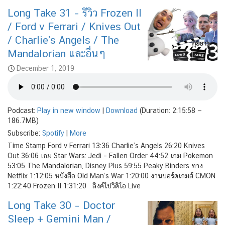
Long Take 31 – รีวิว Frozen II
/ Ford v Ferrari / Knives Out
/ Charlie’s Angels / The
Mandalorian และอื่นๆ
December 1, 2019
Podcast:
Play in new window
|
Download
(Duration: 2:15:58 —
186.7MB)
Subscribe:
Spotify
|
More
Time Stamp Ford v Ferrari 13:36 Charlie’s Angels 26:20 Knives
Out 36:06 เกม Star Wars: Jedi – Fallen Order 44:52 เกม Pokemon
53:05 The Mandalorian, Disney Plus 59:55 Peaky Binders ทาง
Netflix 1:12:05 หนังสือ Old Man’s War 1:20:00 งานบอร์ดเกมส์ CMON
1:22:40 Frozen II 1:31:20 ลิงค์ไปวิดิโอ Live
Long Take 30 – Doctor
Sleep + Gemini Man /