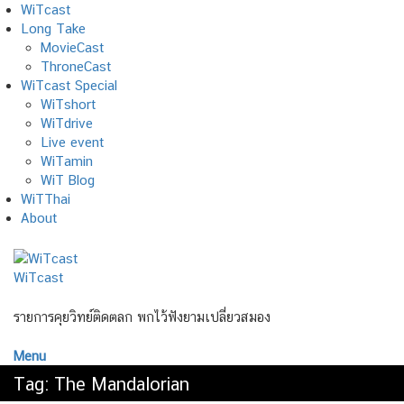
Skip
WiTcast
to
Long Take
content
MovieCast
ThroneCast
WiTcast Special
WiTshort
WiTdrive
Live event
WiTamin
WiT Blog
WiTThai
About
WiTcast
รายการคุยวิทย์ติดตลก พกไว้ฟังยามเปลี่ยวสมอง
Menu
Tag:
The Mandalorian