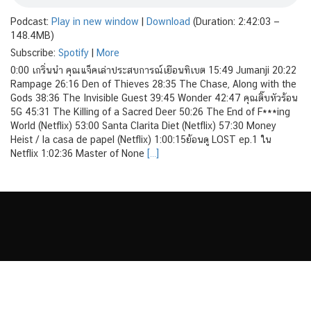
Podcast:
Play in new window
|
Download
(Duration: 2:42:03 —
148.4MB)
Subscribe:
Spotify
|
More
0:00 เกริ่นนำ คุณแจ็คเล่าประสบการณ์เยือนทิเบต 15:49 Jumanji 20:22
Rampage 26:16 Den of Thieves 28:35 The Chase, Along with the
Gods 38:36 The Invisible Guest 39:45 Wonder 42:47 คุณติ๊บหัวร้อน
5G 45:31 The Killing of a Sacred Deer 50:26 The End of F***ing
World (Netflix) 53:00 Santa Clarita Diet (Netflix) 57:30 Money
Heist / la casa de papel (Netflix) 1:00:15ย้อนดู LOST ep.1 ใน
Netflix 1:02:36 Master of None
[…]