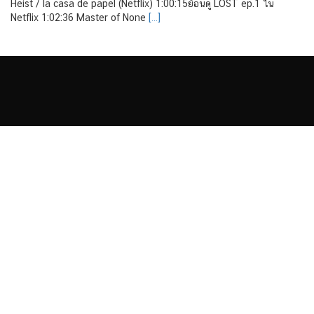
Heist / la casa de papel (Netflix) 1:00:15ย้อนดู LOST ep.1 ใน
Netflix 1:02:36 Master of None
[…]