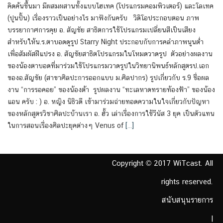
คิดค้นขึ้นมา มีผสมผสานทั้งแบบไฮเทค (โปรแกรมคอมพิวเตอร์) และโลเทค
(ปูนปั้น) เรื่องราวเป็นอย่างไร มาฟังกันครับ วิดิโอประกอบตอน ภาพ
บรรยากาศการคุย อ. สัญชัย สาธิตการใช้โปรแกรมเปลี่ยนสีเป็นเสียง
สำหรับให้น.ร.ตาบอดดูรูป Starry Night ประกอบกับการคลำภาพนูนต่ำ
เพื่อสัมผัสฝีแปรง อ. สัญชัยสาธิตโปรแกรมในโหมดวาดรูป ตัวอย่างผลงาน
ของน้องตาบอดที่มาร่วมใช้โปรแกรมวาดรูปในวิทยานิพนธ์หลักสูตรป.เอก
ของอ.สัญชัย (สาขาศิลปะการออกแบบ ม.ศิลปากร) รูปเกี่ยวกับ ร.9 ชื่อผล
งาน “การรอคอย” ของน้องต้า รูปผลงาน “ทะเลหาดทรายท้องฟ้า” ของน้อง
แอน ครับ : ) อ. หญิง นิธิวดี เข้ามาร่วมถ่ายทอดความในใจเกี่ยวกับปัญหา
ของหลักสูตรวิชาศิลปะบ้านเรา อ. ฮั้ว เล่าเรื่องการใช้วีนัส 3 ยุค เป็นตัวแทน
ในการสอนเรื่องศิลปะยุคต่างๆ Venus of
[…]
Copyright © 2017 WiTcast. All
rights reserved.
สนับสนุนรายการ
|