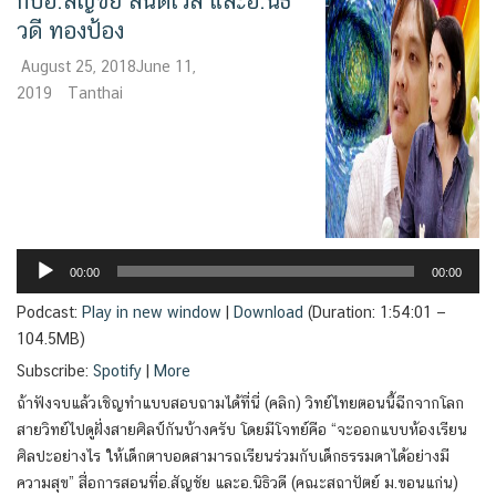
กับอ.สัญชัย สันติเวส และอ.นิธิ
วดี ทองป้อง
August 25, 2018
June 11,
2019
Tanthai
Audio
Player
00:00
00:00
Podcast:
Play in new window
|
Download
(Duration: 1:54:01 —
104.5MB)
Subscribe:
Spotify
|
More
ถ้าฟังจบแล้วเชิญทำแบบสอบถามได้ที่นี่ (คลิก) วิทย์ไทยตอนนี้ฉีกจากโลก
สายวิทย์ไปดูฝั่งสายศิลป์กันบ้างครับ โดยมีโจทย์คือ “จะออกแบบห้องเรียน
ศิลปะอย่างไร ให้เด็กตาบอดสามารถเรียนร่วมกับเด็กธรรมดาได้อย่างมี
ความสุข” สื่อการสอนที่อ.สัญชัย และอ.นิธิวดี (คณะสถาปัตย์ ม.ขอนแก่น)