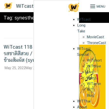
Skip
WiTcast
MENU
to
content
Tag:
synesthesia
WiTcast
Long
Take
MovieCast
ThroneCast
WiTcast 118 – เพลงอร่อย
WiTcast
รสชาติสีสวย / ปรากฏการณ์รับรู้
Special
ข้ามสัมผัส (synesthesia)
WiTshort
WiTdrive
May 25, 2022
May 25, 2022
Tanthai
Live
Audio
event
Player
WiTamin
WiT
Blog
WiTThai
About