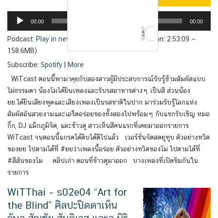
00:00
00:00
Search
Podcast:
Play in new window
|
Download
(Duration: 2:53:09 —
for:
158.6MB)
Subscribe:
Spotify
|
More
WiTcast ตอนนี้พามาคุยกับสองสาวผู้มีประสบการณ์รับรู้ข้ามสัมผัสแบบ
ไม่ธรรมดา น้องโมได้ยินเพลงและรับรสอาหารต่างๆ เป็นสี ส่วนน้อง
ยย.ได้ยินเสียงพูดและเสียงเพลงเป็นรสชาติในปาก มาร่วมรับรู้โลกแห่ง
สัมผัสอันสวยงามและเอร็ดอร่อยของทั้งสองไปพร้อมๆ กับแขกรับเชิญ หมอ
กิ๊ก, DJ แม็กภูมิจิต, และข้าวตู สาวเห็นสีคนแรกที่เคยมาออกรายการ
WiTcast จนตอนนี้แกรดได้ดิบได้ดีไปแล้ว เวอร์ชั่นจัดสดยูทูบ ตัวอย่างทวิต
ของยย ไปตามได้ที่ #ยยว่าเพลงนี้อร่อย ตัวอย่างทวิตของโม ไปตามได้ที่
#สีสันของโม คลิปเก่า ตอนที่ข้าวตูมาออก บางเพลงที่เปิดชิมกันใน
รายการ
WiTThai – s02e04 “Art for
the Blind” ศิลปะปิดตาเห็น