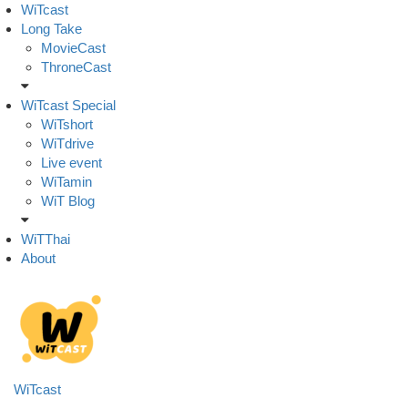
Skip
WiTcast
to
Long Take
content
MovieCast
ThroneCast
WiTcast Special
WiTshort
WiTdrive
Live event
WiTamin
WiT Blog
WiTThai
About
WiTcast