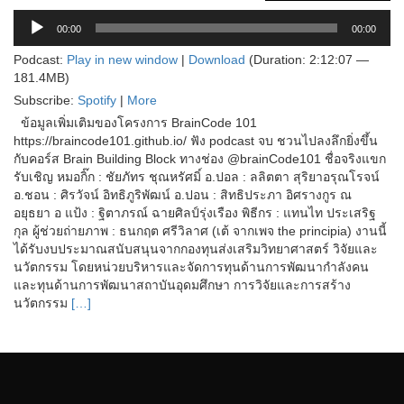
Player
00:00
00:00
Podcast:
Play in new window
|
Download
(Duration: 2:12:07 —
181.4MB)
Subscribe:
Spotify
|
More
ข้อมูลเพิ่มเติมของโครงการ BrainCode 101
https://braincode101.github.io/ ฟัง podcast จบ ชวนไปลงลึกยิ่งขึ้น
กับคอร์ส Brain Building Block ทางช่อง @brainCode101 ชื่อจริงแขก
รับเชิญ หมอกิ๊ก : ชัยภัทร ชุณหรัศมิ์ อ.ปอล : ลลิตตา สุริยาอรุณโรจน์
อ.ชอน : ศิรวัจน์ อิทธิภูริพัฒน์ อ.ปอน : สิทธิประภา อิศรางกูร ณ
อยุธยา อ แป้ง : ฐิตาภรณ์ ฉายศิลป์รุ่งเรือง พิธีกร : แทนไท ประเสริฐ
กุล ผู้ช่วยถ่ายภาพ : ธนกฤต ศรีวิลาศ (เต้ จากเพจ the principia) งานนี้
ได้รับงบประมาณสนับสนุนจากกองทุนส่งเสริมวิทยาศาสตร์ วิจัยและ
นวัตกรรม โดยหน่วยบริหารและจัดการทุนด้านการพัฒนากำลังคน
และทุนด้านการพัฒนาสถาบันอุดมศึกษา การวิจัยและการสร้าง
นวัตกรรม
[…]