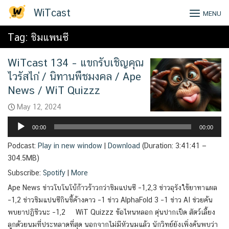
Skip
WiTcast
MENU
to
content
Tag:
ชิมแพนซี
WiTcast 134 – แขกรับเชิญคุณ
ไวรัสไก่ / นิทานพืชมงคล / Ape
News / WiT Quizzz
May 12, 2024
Audio
00:00
00:00
Player
Podcast:
Play in new window
|
Download
(Duration: 3:41:41 —
304.5MB)
Subscribe:
Spotify
|
More
Ape News ข่าวโบโนโบ้ก้าวร้าวกว่าชิมแปนซี –1,2,3 ข่าวอุรังใช้ยาทาแผล
–1,2 ข่าวชิมแปนซีกินขี้ค้างคาว –1 ข่าว AlphaFold 3 –1 ข่าว AI ช่วยค้น
พบยาปฏิชีวนะ –1,2 WiT Quizzz ข้อไหนหลอก ตุ่นปากเป็ด สัตว์เลี้ยง
ลูกด้วยนมที่ประหลาดที่สุด นอกจากไม่มีหัวนมแล้ว นักวิทย์ยังเพิ่งค้นพบว่า