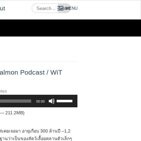
Search
ut
MENU
for:
Salmon Podcast / WiT
otes
Use
00:00
Up/Down
7 — 211.2MB)
Arrow
keys
to
ต่เคยเจอมา อายุเกือบ 300 ล้านปี –1,2
increase
ฐานว่าเป็นของสัตว์เลื้อยคลานตัวเล็กๆ