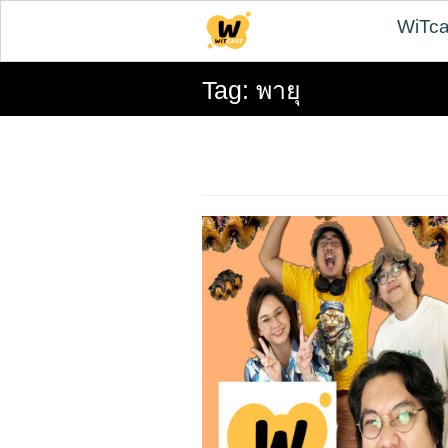
Skip
WiTca
to
content
Tag:
พายุ