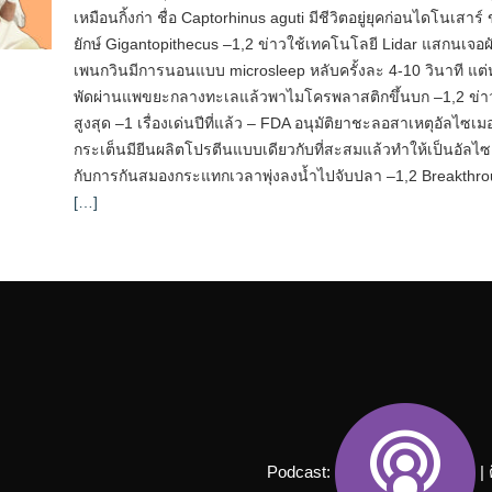
เหมือนกิ้งก่า ชื่อ Captorhinus aguti มีชีวิตอยู่ยุคก่อนไดโนเสา
ยักษ์ Gigantopithecus –1,2 ข่าวใช้เทคโนโลยี Lidar แสกนเจอผ
เพนกวินมีการนอนแบบ microsleep หลับครั้งละ 4-10 วินาที แต่
พัดผ่านแพขยะกลางทะเลแล้วพาไมโครพลาสติกขึ้นบก –1,2 ข่าวป
สูงสุด –1 เรื่องเด่นปีที่แล้ว – FDA อนุมัติยาชะลอสาเหตุอัลไซ
กระเต็นมียีนผลิตโปรตีนแบบเดียวกับที่สะสมแล้วทำให้เป็นอัลไซเ
กับการกันสมองกระแทกเวลาพุ่งลงน้ำไปจับปลา –1,2 Breakthro
[…]
Podcast:
| 