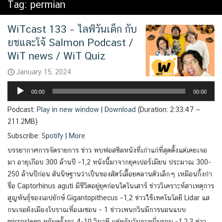
Tag:
permian
WiTcast 133 – ไลฟ์วันเด็ก กับ
ยชและโจ้ Salmon Podcast /
WiT news / WiT Quiz
January 15, 2024
Audio
00:00
00:00
Player
Podcast:
Play in new window
|
Download
(Duration: 2:33:47 —
211.2MB)
Subscribe:
Spotify
|
More
บรรยากาศการจัดรายการ ข่าว พบฟอสซิลหนังที่เก่าแก่ที่สุดตั้งแต่เคยเจอ
มา อายุเกือบ 300 ล้านปี –1,2 หนังนี้มาจากยุคเปอร์เมียน ประมาณ 300-
250 ล้านปีก่อน สันนิษฐานว่าเป็นของสัตว์เลื้อยคลานตัวเล็กๆ เหมือนกิ้งก่า
ชื่อ Captorhinus aguti มีชีวิตอยู่ยุคก่อนไดโนเสาร์ ข่าววิเคราะห์สาเหตุการ
สูญพันธุ์ของเอปยักษ์ Gigantopithecus –1,2 ข่าวใช้เทคโนโลยี Lidar แส
กนเจอผังเมืองโบราณที่อเมซอน – 1 ข่าวเพนกวินมีการนอนแบบ
microsleep หลับครั้งละ 4-10 วินาที แต่หลับวันละหมื่นรอบ –1,2,3 ข่าว