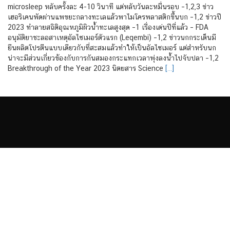
microsleep หลับครั้งละ 4-10 วินาที แต่หลับวันละหมื่นรอบ –1,2,3 ข่าว
เฮอริเคนพัดผ่านแพขยะกลางทะเลแล้วพาไมโครพลาสติกขึ้นบก –1,2 ข่าวปี
2023 ทำลายสถิติอุณหภูมิผิวน้ำทะเลสูงสุด –1 เรื่องเด่นปีที่แล้ว – FDA
อนุมัติยาชะลอสาเหตุอัลไซเมอร์ตัวแรก (Leqembi) –1,2 ข่าวนกกระเต็นมี
ยีนผลิตโปรตีนแบบเดียวกับที่สะสมแล้วทำให้เป็นอัลไซเมอร์ แต่สำหรับนก
น่าจะมีส่วนเกี่ยวข้องกับการกันสมองกระแทกเวลาพุ่งลงน้ำไปจับปลา –1,2
Breakthrough of the Year 2023 นิตยสาร Science
[…]