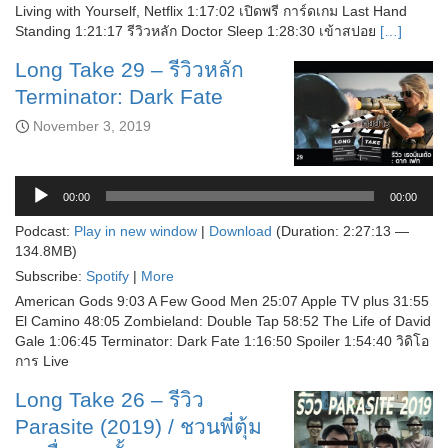
Living with Yourself, Netflix 1:17:02 เปิดพรี การ์ดเกม Last Hand
Standing 1:21:17 รีวิวหลัก Doctor Sleep 1:28:30 เข้าสปอย
[…]
Long Take 29 – รีวิวหลัก
Terminator: Dark Fate
November 3, 2019
Audio
Player
00:00
00:00
Podcast:
Play in new window
|
Download
(Duration: 2:27:13 —
134.8MB)
Subscribe:
Spotify
|
More
American Gods 9:03 A Few Good Men 25:07 Apple TV plus 31:55
El Camino 48:05 Zombieland: Double Tap 58:52 The Life of David
Gale 1:06:45 Terminator: Dark Fate 1:16:50 Spoiler 1:54:40 วิดิโอ
การ Live
Long Take 26 – รีวิว
Parasite (2019) / ชวนพี่ตุ้ม