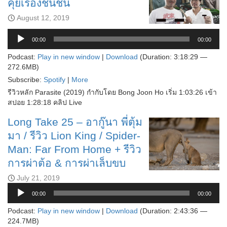
คุยเรื่องชนชั้น
August 12, 2019
Audio
Player
00:00
00:00
Podcast:
Play in new window
|
Download
(Duration: 3:18:29 —
272.6MB)
Subscribe:
Spotify
|
More
รีวิวหลัก Parasite (2019) กำกับโดย Bong Joon Ho เริ่ม 1:03:26 เข้า
สปอย 1:28:18 คลิป Live
Long Take 25 – อากู๊นา พี่ตุ้ม
มา / รีวิว Lion King / Spider-
Man: Far From Home + รีวิว
การผ่าต้อ & การผ่าเล็บขบ
July 21, 2019
Audio
00:00
00:00
Player
Podcast:
Play in new window
|
Download
(Duration: 2:43:36 —
224.7MB)