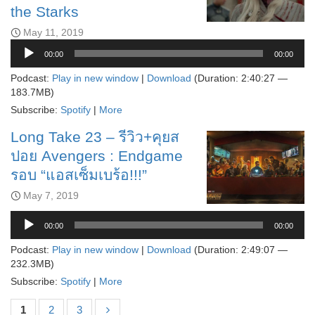
the Starks
May 11, 2019
Audio
00:00
00:00
Player
Podcast:
Play in new window
|
Download
(Duration: 2:40:27 —
183.7MB)
Subscribe:
Spotify
|
More
Long Take 23 – รีวิว+คุยส
ปอย Avengers : Endgame
รอบ “แอสเซ็มเบร้อ!!!”
May 7, 2019
Audio
Player
00:00
00:00
Podcast:
Play in new window
|
Download
(Duration: 2:49:07 —
232.3MB)
Subscribe:
Spotify
|
More
1
2
3