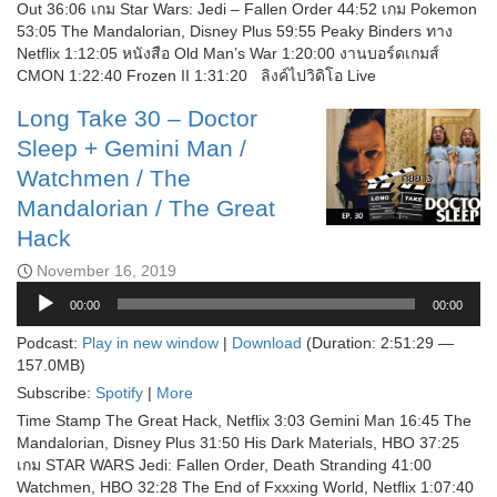
Out 36:06 เกม Star Wars: Jedi – Fallen Order 44:52 เกม Pokemon
53:05 The Mandalorian, Disney Plus 59:55 Peaky Binders ทาง
Netflix 1:12:05 หนังสือ Old Man’s War 1:20:00 งานบอร์ดเกมส์
CMON 1:22:40 Frozen II 1:31:20 ลิงค์ไปวิดิโอ Live
Long Take 30 – Doctor
Sleep + Gemini Man /
Watchmen / The
Mandalorian / The Great
Hack
November 16, 2019
Audio
00:00
00:00
Player
Podcast:
Play in new window
|
Download
(Duration: 2:51:29 —
157.0MB)
Subscribe:
Spotify
|
More
Time Stamp The Great Hack, Netflix 3:03 Gemini Man 16:45 The
Mandalorian, Disney Plus 31:50 His Dark Materials, HBO 37:25
เกม STAR WARS Jedi: Fallen Order, Death Stranding 41:00
Watchmen, HBO 32:28 The End of Fxxxing World, Netflix 1:07:40