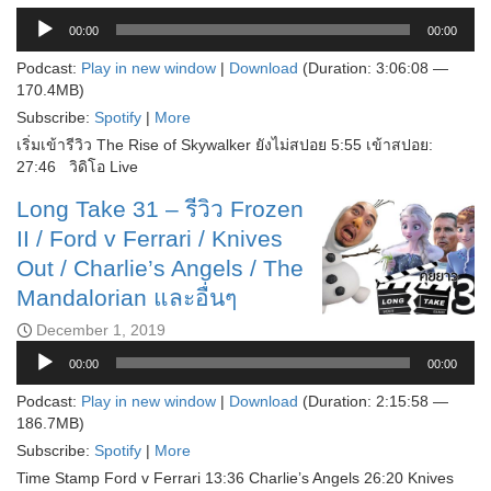
Audio
Player
00:00
00:00
Podcast:
Play in new window
|
Download
(Duration: 3:06:08 —
170.4MB)
Subscribe:
Spotify
|
More
เริ่มเข้ารีวิว The Rise of Skywalker ยังไม่สปอย 5:55 เข้าสปอย:
27:46 วิดิโอ Live
Long Take 31 – รีวิว Frozen
II / Ford v Ferrari / Knives
Out / Charlie’s Angels / The
Mandalorian และอื่นๆ
December 1, 2019
Audio
00:00
00:00
Player
Podcast:
Play in new window
|
Download
(Duration: 2:15:58 —
186.7MB)
Subscribe:
Spotify
|
More
Time Stamp Ford v Ferrari 13:36 Charlie’s Angels 26:20 Knives