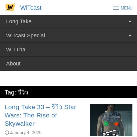
Skip
WiTcast
WiTcast
MENU
to
content
Long Take
WiTcast Special
WiTThai
About
Tag:
รีวิว
Long Take 33 – รีวิว Star
Wars: The Rise of
Skywalker
January 4, 2020