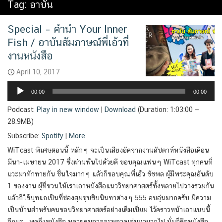
Tag:
อาบัน
Special – คำนำ Your Inner
Fish / อาบันสัมภาษณ์พี่เอ้วที่
งานหนังสือ
April 10, 2017
Audio
00:00
00:00
Player
Podcast:
Play in new window
|
Download
(Duration: 1:03:00 —
28.9MB)
Subscribe:
Spotify
|
More
WiTcast พิเศษตอนนี้ หลักๆ จะเป็นเสียงอัดจากงานสัปดาห์หนังสือเดือน
มีนา-เมษายน 2017 ซึ่งผ่านพ้นไปด้วยดี ขอบคุณแฟนๆ WiTcast ทุกคนที่
แวะมาทักทายกัน ชื่นใจมากๆ แล้วก็ขอบคุณพี่เอ้ว ชัชพล ผู้มีพระคุณอันดับ
1 ของงาน ผู้ที่ชวนให้เราเอาหนังสือแนววิทยาศาสตร์ทั้งหลายไปวางรวมกัน
แล้วก็ใช้บูทแกเป็นที่ซ่องสุมซุบซิบนินทาต่างๆ 555 อบอุ่นมากครับ มีความ
เป็นบ้านสำหรับคนชอบวิทยาศาสตร์อย่างเต็มเปี่ยม ไว้คราวหน้าเอาแบบนี้
อีกนะ พูดถึงหนังสือ หลายคนอาจจะพลาดเล่มหายากไป นั่นก็คือหนังสือ