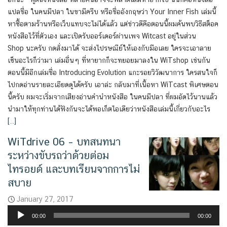
แปลชื่อ ในคนมีปลา ในขามีครีบ หรือชื่ออังกฤษว่า Your Inner Fish เล่มนี้
หาซื้อตามร้านหรือเว็บแทบจะไม่ได้แล้ว แต่ข่าวดีคือตอนนี้ผมค้นพบวิธีสต็อค
หนังสือไว้ที่ตัวเอง และเปิดรับออร์เดอร์ผ่านเพจ Witcast อยู่ในส่วน
Shop นะครับ กดสั่งมาได้ จะส่งไปรษณีย์ให้เองกับมือเลย ใครจะเอาลาย
เซ็นอะไรก็ว่ามา เล่มอื่นๆ ที่หายากก็จะทยอยมาลงใน WiTshop เช่นกัน
ตอนนี้มีอีกเล่มชื่อ Introducing Evolution แกะรอยวิวัฒนาการ ใครสนใจก็
ไปกดอ่านรายละเอียดดูได้ครับ เอาล่ะ กลับมาที่เนื้อหา WiTcast พิเศษตอน
นี้ครับ ผมจะเริ่มจากเสียงอ่านคำนำหนังสือ ในคนมีปลา ที่ผมอัดไว้นานแล้ว
นำมาให้ทุกท่านได้ฟังกันจะได้พอเก็ตไอเดียว่าหนังสือเล่มนี้เกี่ยวกับอะไร
[…]
WiTdrive 06 – บทสนทนา
ระหว่างขับรถว่าด้วยต่อม
ไทรอยด์ และบทเรียนจากการไม่
สบาย
January 27, 2017
Audio
00:00
00:00
Player