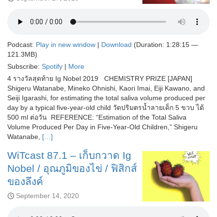
Podcast:
Play in new window
|
Download
(Duration: 1:28:15 —
121.3MB)
Subscribe:
Spotify
|
More
4 รางวัลสุดท้าย Ig Nobel 2019 CHEMISTRY PRIZE [JAPAN]
Shigeru Watanabe, Mineko Ohnishi, Kaori Imai, Eiji Kawano, and
Seiji Igarashi, for estimating the total saliva volume produced per
day by a typical five-year-old child วัดปริมตรน้ำลายเด็ก 5 ขวบ ได้
500 ml ต่อวัน REFERENCE: “Estimation of the Total Saliva
Volume Produced Per Day in Five-Year-Old Children,” Shigeru
Watanabe,
[…]
WiTcast 87.1 – เก็บกวาด Ig
Nobel / อุณภูมิของไข่ / ฟิสิกส์
ของลึงค์
September 14, 2020