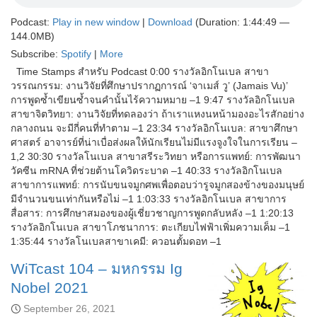
Podcast:
Play in new window
|
Download
(Duration: 1:44:49 —
144.0MB)
Subscribe:
Spotify
|
More
Time Stamps สำหรับ Podcast 0:00 รางวัลอิกโนเบล สาขา
วรรณกรรม: งานวิจัยที่ศึกษาปรากฏการณ์ ‘จาเมส์ วู’ (Jamais Vu)’
การพูดซ้ำเขียนซ้ำจนคำนั้นไร้ความหมาย –1 9:47 รางวัลอิกโนเบล
สาขาจิตวิทยา: งานวิจัยที่ทดลองว่า ถ้าเราแหงนหน้ามองอะไรสักอย่าง
กลางถนน จะมีกี่คนที่ทำตาม –1 23:34 รางวัลอิกโนเบล: สาขาศึกษา
ศาสตร์ อาจารย์ที่น่าเบื่อส่งผลให้นักเรียนไม่มีแรงจูงใจในการเรียน –
1,2 30:30 รางวัลโนเบล สาขาสรีระวิทยา หรือการแพทย์: การพัฒนา
วัคซีน mRNA ที่ช่วยต้านโควิดระบาด –1 40:33 รางวัลอิกโนเบล
สาขาการแพทย์: การนับขนจมูกศพเพื่อตอบว่ารูจมูกสองข้างของมนุษย์
มีจำนวนขนเท่ากันหรือไม่ –1 1:03:33 รางวัลอิกโนเบล สาขาการ
สื่อสาร: การศึกษาสมองของผู้เชี่ยวชาญการพูดกลับหลัง –1 1:20:13
รางวัลอิกโนเบล สาขาโภชนาการ: ตะเกียบไฟฟ้าเพิ่มความเค็ม –1
1:35:44 รางวัลโนเบลสาขาเคมี: ควอนตั้มดอท –1
WiTcast 104 – มหกรรม Ig
Nobel 2021
September 26, 2021