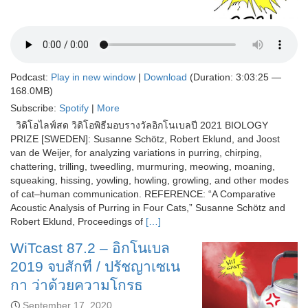
Podcast:
Play in new window
|
Download
(Duration: 3:03:25 —
168.0MB)
Subscribe:
Spotify
|
More
วิดิโอไลฟ์สด วิดิโอพิธีมอบรางวัลอิกโนเบลปี 2021 BIOLOGY
PRIZE [SWEDEN]: Susanne Schötz, Robert Eklund, and Joost
van de Weijer, for analyzing variations in purring, chirping,
chattering, trilling, tweedling, murmuring, meowing, moaning,
squeaking, hissing, yowling, howling, growling, and other modes
of cat–human communication. REFERENCE: “A Comparative
Acoustic Analysis of Purring in Four Cats,” Susanne Schötz and
Robert Eklund, Proceedings of
[…]
WiTcast 87.2 – อิกโนเบล
2019 จบสักที / ปรัชญาเซเน
กา ว่าด้วยความโกรธ
September 17, 2020