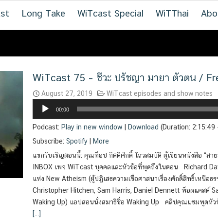
st
Long Take
WiTcast Special
WiTThai
Abo
WiTcast 75 – ชีวะ ปรัชญา มายา ตัวตน / Fr
August 27, 2019
WiTcast episodes and show notes
Audio
00:00
Player
Podcast:
Play in new window
|
Download
(Duration: 2:15:49
Subscribe:
Spotify
|
More
แขกรับเชิญตอนนี้: คุณท็อป กิตติศักดิ์ โถวสมบัติ ผู้เขียนหนังสือ “ส
INBOX เพจ WiTcast บุคคลและหัวข้อที่พูดถึงในตอน Richard 
แห่ง New Atheism (ผู้ปฏิเสธความเชื่อศาสนาเรื่องศักดิ์สิทธิ์เหนือ
Christopher Hitchen, Sam Harris, Daniel Dennett พ็อดแคสต์ Sam
Waking Up) แอปสอนนั่งสมาธิชื่อ Waking Up คลิปคุณแซมพูดหัวข้
[…]