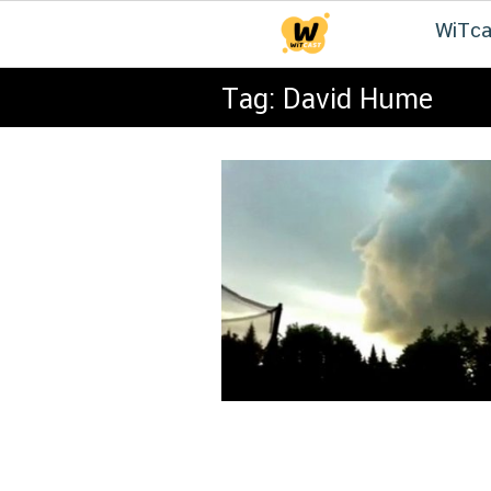
Skip
WiTca
to
content
Tag:
David Hume