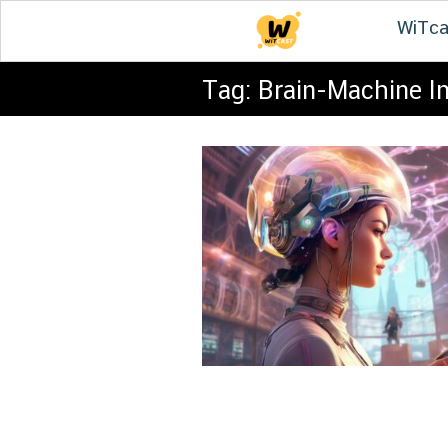
Skip
WiTca
to
content
Tag:
Brain-Machine In