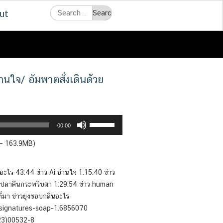
Search
ut
for:
นใจ/ อัมพาตสั่งเดินด้วย
Use
00:00
Up/Down
 — 163.9MB)
Arrow
keys
to
ะไร 43:44 ข่าว Ai อ่านใจ 1:15:40 ข่าว
increase
วปลาตีนกระพริบตา 1:29:54 ข่าว human
or
มา ข่าวยุงชอบกลิ่นอะไร
decrease
-signatures-soap-1.6856070
volume.
(23)00532-8