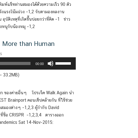
or
ิมพ์แช็ทผ่านสมองได้ด้วยความเร็ว 90 ตัว
decrease
พลังแรงโน้มถ่วง –1,2 จับตามองผลงาน
volume.
ัติเหตุที่เกิดขึ้นบ่อยกว่าที่คิด –1 ข่าว
งหนูกับน้องหมู –1,2
อน More than Human
es
Use
00:00
Up/Down
 — 33.2MB)
Arrow
keys
to
on ของค่ายอื่นๆ โปรเจ็ค Walk Again นำ
increase
T Brainport คอนเซ็ปคล้ายกัน ที่ใช้ช่วย
or
มองต่างๆ –1,2,3 ผู้กำกับ David
decrease
มที่ชื่อ CRISPR –1,2,3,4 ตารางออก
volume.
 Pandemics Sat 14-Nov-2015: