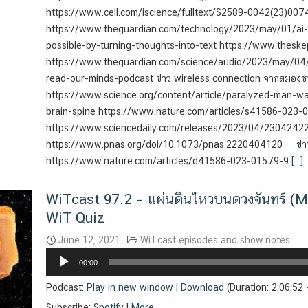
https://www.cell.com/iscience/fulltext/S2589-0042(23)0074
https://www.theguardian.com/technology/2023/may/01/ai-
possible-by-turning-thoughts-into-text https://www.thesk
https://www.theguardian.com/science/audio/2023/may/04/
read-our-minds-podcast ข่าว wireless connection จากสมองช่
https://www.science.org/content/article/paralyzed-man-wal
brain-spine https://www.nature.com/articles/s41586-023
https://www.sciencedaily.com/releases/2023/04/23042
https://www.pnas.org/doi/10.1073/pnas.2220404120 ข่
https://www.nature.com/articles/d41586-023-01579-9
[…]
WiTcast 97.2 – แผ่นดินไหวบนดวงจันทร์ (
WiT Quiz
June 12, 2021
WiTcast episodes and show notes
Audio
00:00
Player
Podcast:
Play in new window
|
Download
(Duration: 2:06:52
Subscribe:
Spotify
|
More