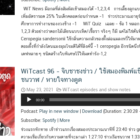
WiT News มือกลที่ส่งสัมผัสเข้าสมองได้ –1,2,3,4 การเลี้ยงลูกแ
เพิ่มอัตรารอด 25% ในเด็กคลอดก่อนกำหนด –1 ข่าวประมาณอายุขัยสูง
ศึกษาการทำงานของงวงช้าง –1 WiT Quiz เฉลย – ข้อ 1 หลอก คว
1,2,3 ตัวอย่างว่าดอกไม้เลียนแบบเห็ด/เชื้อรา จริงๆ ก็มี แค่ไม่ใช่
Ceropegia sandersonii ใช้กลิ่นความกลัวของผึ้งล่อแมลงหวี่ให้มา
ตอมผึ้งที่กำลังโดนแมงมุมโจมตีได้ที่ลิงค์นี้ –1 ceropegia อีกชนิดนึง
เดฟหลายๆ ชนิดสร้างใบพิเศษไว้ให้มดทำรัง-1,2
WiTcast 96 – จิบชาชงข่าว / ใช้สมองพิมพ์แช็
ชนวาฬ / หายใจทางตูด
May 23, 2021
WiTcast episodes and show notes
Audio
00:00
Player
Podcast:
Play in new window
|
Download
(Duration: 2:30:28
Subscribe:
Spotify
|
More
ช่วงแรกทักทาย เข้าข่าวแรกเรื่องสมองประมาณนาทีที่ 23:40 ข่าว gr
ความเชื่อเกี่ยวกับความตายที่จะมาเล่า 1:27:10 ข่าวเรือชนวาฬ 1:33