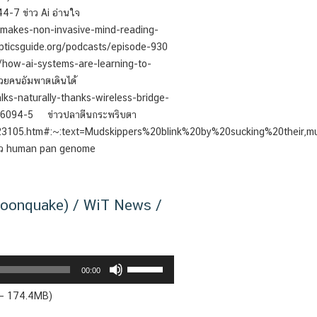
4-7 ข่าว Ai อ่านใจ
makes-non-invasive-mind-reading-
epticsguide.org/podcasts/episode-930
how-ai-systems-are-learning-to-
วยคนอัมพาตเดินได้
ks-naturally-thanks-wireless-bridge-
-06094-5 ข่าวปลาตีนกระพริบตา
4223105.htm#:~:text=Mudskippers%20blink%20by%20sucking%20their
าว human pan genome
Moonquake) / WiT News /
Use
00:00
Up/Down
 — 174.4MB)
Arrow
keys