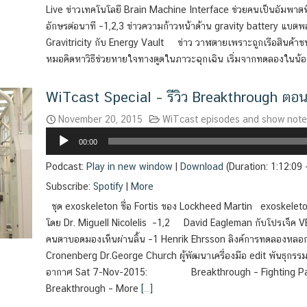
Live ข่าวเทคโนโลยี Brain Machine Interface ช่วยคนเป็นอัมพาตพ
อักษรต่อนาที –1,2,3 ข่าวความก้าวหน้าด้าน gravity battery แบต
Gravitricity กับ Energy Vault ข่าว วาฬตายเพราะถูกเรือสินค้าชน อุบ
หมอคิดหาวิธีช่วยหายใจทางตูดในภาวะฉุกเฉิน เริ่มจากทดลองในน้อ
WiTcast Special – รีวิว Breakthrough ต
November 20, 2015
WiTcast episodes and show not
Audio
00:00
Player
Podcast:
Play in new window
|
Download
(Duration: 1:12:09
Subscribe:
Spotify
|
More
ชุด exoskeleton ชื่อ Fortis ของ Lockheed Martin exoskelet
โดย Dr. Miguell Nicolelis –1,2 David Eagleman กับโปรเจ็ค VES
คนตาบอดมองเห็นผ่านลิ้น –1 Henrik Ehrsson ลิงค์การทดลองหลอกส
Cronenberg Dr.George Church ผู้พัฒนาเครื่องมือ edit พันธุกรร
อากาศ Sat 7-Nov-2015: Breakthrough – Fighting
Breakthrough – More
[…]