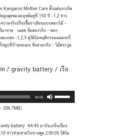
to
บบ Kangaroo Mother Care ตั้งแต่แรกเกิด
increase
สุดของมนุษย์อยู่ที่ 150 ปี –1,2 ข่าว
or
ามจริงเป็นเชื้อราเลียนแบบดอกไม้ –
decrease
ต้นที่มาทาย เฉลย ข้อสองจริง – ดอก
volume.
ผสมเกสร –1,2,3 ดูวิดิโอพฤติกรรมแมลงหวี่
ที่ปลูกที่บ้านผมเอง ข้อสามจริง – ไม้ตระกูล
ท / gravity battery / เรือ
Use
00:00
Up/Down
 — 206.7MB)
Arrow
keys
to
avity battery 44:45 อาบันเกริ่นเรื่อง
increase
:10 ข่าวช่วยหายใจทางตูด 2:00:05 วิดิโอ