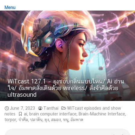
Menu
WiTcast 127.1 – ยุงชอบกลิ่นแบบไหน/ Ai อ่าน
ใจ/ อัมพาตสั่งเดินด้วย wireless/ สั่งจำศีลด้วย
ultrasound
June 7, 2023
Tanthai
WiTcast episodes and show
notes
ai
,
brain computer interface
,
Brain-Machine Interface
,
torpor
,
จำศีล
,
ปลาตีน
,
ยุง
,
สมอง
,
หนู
,
อัมพาต