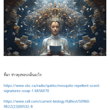
ที่มา ข่าวยุงชอบกลิ่นอะไร
https://www.cbc.ca/radio/quirks/mosquito-repellent-scent-
signatures-soap-1.6856070
https://www.cell.com/current-biology/fulltext/S0960-
9822(23)00532-8