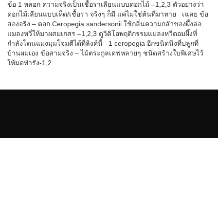
ข้อ 1 หลอก ความจริงเป็นเชื้อราเลียนแบบดอกไม้ –1,2,3 ตัวอย่างว่า
ดอกไม้เลียนแบบเห็ด/เชื้อรา จริงๆ ก็มี แค่ไม่ใช่ต้นที่มาทาย เฉลย ข้อ
สองจริง – ดอก Ceropegia sandersonii ใช้กลิ่นความกลัวของผึ้งล่อ
แมลงหวี่ให้มาผสมเกสร –1,2,3 ดูวิดิโอพฤติกรรมแมลงหวี่ตอมผึ้งที่
กำลังโดนแมงมุมโจมตีได้ที่ลิงค์นี้ –1 ceropegia อีกชนิดนึงที่ปลูกที่
บ้านผมเอง ข้อสามจริง – ไม้ตระกูลเดฟหลายๆ ชนิดสร้างใบพิเศษไว้
ให้มดทำรัง-1,2