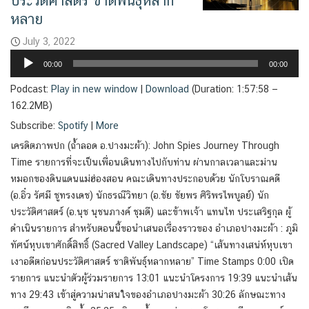
ประวัติศาสตร์ ชาติพันธุ์หลาก
หลาย
July 3, 2022
Audio
00:00
00:00
Player
Podcast:
Play in new window
|
Download
(Duration: 1:57:58 —
162.2MB)
Subscribe:
Spotify
|
More
เครดิตภาพปก (ถ้ำลอด อ.ปางมะผ้า): John Spies Journey Through
Time รายการที่จะเป็นเพื่อนเดินทางไปกับท่าน ผ่านกาลเวลาและม่าน
หมอกของดินแดนแม่ฮ่องสอน คณะเดินทางประกอบด้วย นักโบราณคดี
(อ.อิ๋ว รัศมี ชูทรงเดช) นักธรณีวิทยา (อ.ชัย ชัยพร ศิริพรไพบูลย์) นัก
ประวัติศาสตร์ (อ.นุช นุชนภางค์ ชุมดี) และข้าพเจ้า แทนไท ประเสริฐกุล ผู้
ดำเนินรายการ สำหรับตอนนี้ขอนำเสนอเรื่องราวของ อำเภอปางมะผ้า : ภูมิ
ทัศน์หุบเขาศักดิ์สิทธิ์ (Sacred Valley Landscape) “เส้นทางเสน่ห์หุบเขา
เงาอดีตก่อนประวัติศาสตร์ ชาติพันธุ์หลากหลาย” Time Stamps 0:00 เปิด
รายการ แนะนำตัวผู้ร่วมรายการ 13:01 แนะนำโครงการ 19:39 แนะนำเส้น
ทาง 29:43 เข้าสู่ความน่าสนใจของอำเภอปางมะผ้า 30:26 ลักษณะทาง