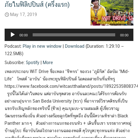
ภัยในฟิลิปปินส์ (ครึ่งแรก)
May 17, 2019
Audio
Player
00:00
00:00
Podcast:
Play in new window
|
Download
(Duration: 1:29:10 —
122.5MB)
Subscribe:
Spotify
|
More
เพลงประกอบ WiT Drive ชื่อเพลง “ชีพจร” ของวง “ภูมิจิต” อัลบัม “Mid-
Life” โพสต์ “อาบัน” น้องพะยูนฟิลิปปินส์ ไอดอลสายกินที่แท้ทรู
https://www.facebook.com/witcastthailand/posts/1892253580837
รูปนี้ไม่ได้เล่าในตอน แต่อาบันชุดสวย อาบันและคณะได้รับการต้อนรับ
อย่างอบอุ่นจาก San Beda University (ขวา) พี่อาจารย์วิชาคติชนที่เป็น
แขกรับเชิญหลักของทริปนี้ (ซ้าย) คุณบุมเบ-นามสมมติ ผู้เชี่ยวชาญ
วัฒนธรรมท้องถิ่น ตัวอย่างสร้อยลูกปัดที่พูดถึง อันนี้มีความทิชาล่า Black
Panther มากๆ ตัวอย่างการแบกของบนหัว + เดินขึ้นเขา บรรยากาศหมู่
บ้านลูโบะ ที่อาบันโผล่ไปกลางงานฉลองพอดี คุโรบูตะทุกหนแห่ง ตัวอย่าง