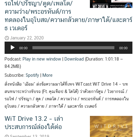
รถไฟ/ปรัชญา/ตูด/เพลโต/
ความว่าง/พระอรหันต์/การ
ทดลองในอุโบสถ/ความกลัวตาย/ภาษาใต้/และดาร์
ธ เวเดอร์
January 22, 2020
Audio
00:00
00:00
Player
Podcast:
Play in new window
|
Download
(Duration: 1:01:18 —
84.2MB)
Subscribe:
Spotify
|
More
สั่งหนังสือ “เอือม” ส่งข้อความมาได้ที่เพจ WiTcast WiT Drive 14 – บท
สนทนาระหว่างขับรถ (Ft. คุณท็อป & โตโต้) ว่าด้วยการ์ตูน / ไวยากรณ์ /
รถไฟ / ปรัชญา / ตูด / เพลโต / ความว่าง / พระอรหันต์ / การทดลองใน
อุโบสถ / ความกลัวตาย / ภาษาใต้ / และดาร์ธ เวเดอร์
WiT Drive 13.2 – เล่า
ประสบการณ์ล่องใต้ต่อ
September 13, 2019