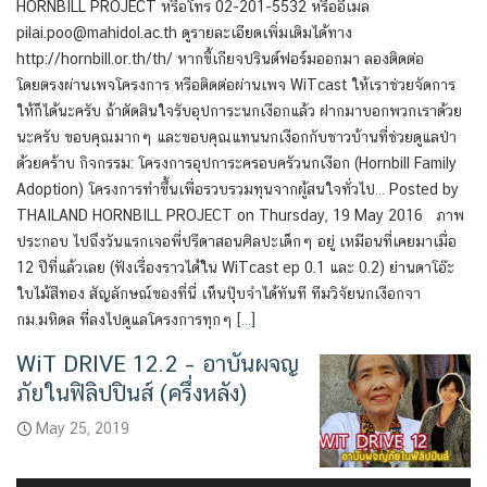
HORNBILL PROJECT หรือโทร 02-201-5532 หรืออีเมล
pilai.poo@mahidol.ac.th ดูรายละเอียดเพิ่มเติมได้ทาง
http://hornbill.or.th/th/ หากขี้เกียจปรินต์ฟอร์มออกมา ลองติดต่อ
โดยตรงผ่านเพจโครงการ หรือติดต่อผ่านเพจ WiTcast ให้เราช่วยจัดการ
ให้ก็ได้นะครับ ถ้าตัดสินใจรับอุปการะนกเงือกแล้ว ฝากมาบอกพวกเราด้วย
นะครับ ขอบคุณมากๆ และขอบคุณแทนนกเงือกกับชาวบ้านที่ช่วยดูแลป่า
ด้วยคร้าบ กิจกรรม: โครงการอุปการะครอบครัวนกเงือก (Hornbill Family
Adoption) โครงการทำขึ้นเพื่อรวบรวมทุนจากผู้สนใจทั่วไป… Posted by
THAILAND HORNBILL PROJECT on Thursday, 19 May 2016 ภาพ
ประกอบ ไปถึงวันแรกเจอพี่ปรีดาสอนศิลปะเด็กๆ อยู่ เหมือนที่เคยมาเมื่อ
12 ปีที่แล้วเลย (ฟังเรื่องราวได้ใน WiTcast ep 0.1 และ 0.2) ย่านดาโอ๊ะ
ใบไม้สีทอง สัญลักษณ์ของที่นี่ เห็นปุ๊บจำได้ทันที ทีมวิจัยนกเงือกจา
กม.มหิดล ที่ลงไปดูแลโครงการทุกๆ
[…]
WiT DRIVE 12.2 – อาบันผจญ
ภัยในฟิลิปปินส์ (ครึ่งหลัง)
May 25, 2019
Audio
Player