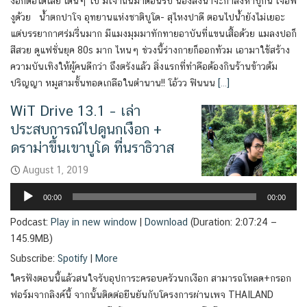
งอกต่อได้เลย เดินๆ ไป มีเจ้าถิ่นมาต้อนรับ น้องลิงน่าจะกำลังหาปูกิน เจอพี่
งูด้วย น้ำตกปาโจ อุทยานแห่งชาติบูโด- สุไหงปาดี ตอนไปน้ำยังไม่เยอะ
แต่บรรยากาศร่มรื่นมาก มีแมงมุมมาทักทายอาบันที่แขนเสื้อด้วย แมลงปอก็
สีสวย ดูแฟชั่นยุค 80s มาก ไหนๆ ช่วงนี้ร่างกายก็ออกท้วม เอามาใช้สร้าง
ความบันเทิงให้ผู้คนดีกว่า ถึงตรังแล้ว สิ่งแรกที่ทำคือต้องกินร้านข้าวต้ม
ปริญญา หมูสามชั้นทอดเกลือในตำนาน!! โอ้วว ฟินนน
[…]
WiT Drive 13.1 – เล่า
ประสบการณ์ไปดูนกเงือก +
ดราม่าขึ้นเขาบูโด ที่นราธิวาส
August 1, 2019
Audio
00:00
00:00
Player
Podcast:
Play in new window
|
Download
(Duration: 2:07:24 —
145.9MB)
Subscribe:
Spotify
|
More
ใครฟังตอนนี้แล้วสนใจรับอุปการะครอบครัวนกเงือก สามารถโหลด+กรอก
ฟอร์มจากลิงค์นี้ จากนั้นติดต่อยืนยันกับโครงการผ่านเพจ THAILAND