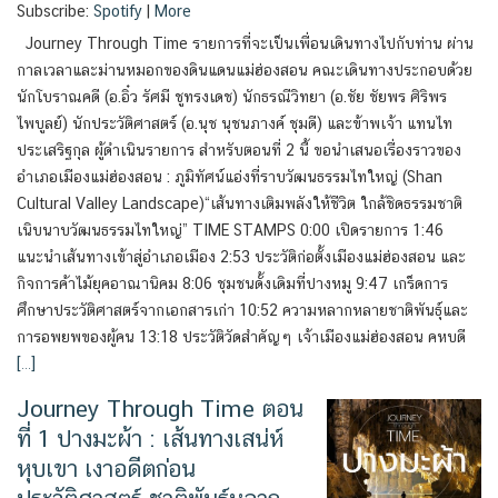
Subscribe:
Spotify
|
More
Journey Through Time รายการที่จะเป็นเพื่อนเดินทางไปกับท่าน ผ่าน
กาลเวลาและม่านหมอกของดินแดนแม่ฮ่องสอน คณะเดินทางประกอบด้วย
นักโบราณคดี (อ.อิ๋ว รัศมี ชูทรงเดช) นักธรณีวิทยา (อ.ชัย ชัยพร ศิริพร
ไพบูลย์) นักประวัติศาสตร์ (อ.นุช นุชนภางค์ ชุมดี) และข้าพเจ้า แทนไท
ประเสริฐกุล ผู้ดำเนินรายการ สำหรับตอนที่ 2 นี้ ขอนำเสนอเรื่องราวของ
อำเภอเมืองแม่ฮ่องสอน : ภูมิทัศน์แอ่งที่ราบวัฒนธรรมไทใหญ่ (Shan
Cultural Valley Landscape)“เส้นทางเติมพลังให้ชีวิต ใกล้ชิดธรรมชาติ
เนิบนาบวัฒนธรรมไทใหญ่” TIME STAMPS 0:00 เปิดรายการ 1:46
แนะนำเส้นทางเข้าสู่อำเภอเมือง 2:53 ประวัติก่อตั้งเมืองแม่ฮ่องสอน และ
กิจการค้าไม้ยุคอาณานิคม 8:06 ชุมชนดั้งเดิมที่ปางหมู 9:47 เกร็ดการ
ศึกษาประวัติศาสตร์จากเอกสารเก่า 10:52 ความหลากหลายชาติพันธุ์และ
การอพยพของผู้คน 13:18 ประวัติวัดสำคัญๆ เจ้าเมืองแม่ฮ่องสอน คหบดี
[…]
Journey Through Time ตอน
ที่ 1 ปางมะผ้า : เส้นทางเสน่ห์
หุบเขา เงาอดีตก่อน