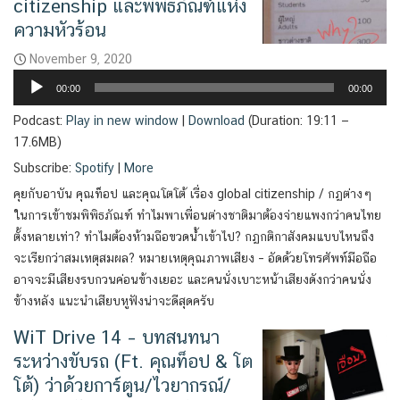
citizenship และพิพิธภัณฑ์แห่ง
ความหัวร้อน
November 9, 2020
Audio
00:00
00:00
Player
Podcast:
Play in new window
|
Download
(Duration: 19:11 —
17.6MB)
Subscribe:
Spotify
|
More
คุยกับอาบัน คุณท็อป และคุณโตโต้ เรื่อง global citizenship / กฏต่างๆ
ในการเข้าชมพิพิธภัณฑ์ ทำไมพาเพื่อนต่างชาติมาต้องจ่ายแพงกว่าคนไทย
ตั้งหลายเท่า? ทำไมต้องห้ามถือขวดน้ำเข้าไป? กฏกติกาสังคมแบบไหนถึง
จะเรียกว่าสมเหตุสมผล? หมายเหตุคุณภาพเสียง – อัดด้วยโทรศัพท์มือถือ
อาจจะมีเสียงรบกวนค่อนข้างเยอะ และคนนั่งเบาะหน้าเสียงดังกว่าคนนั่ง
ข้างหลัง แนะนำเสียบหูฟังน่าจะดีสุดครับ
WiT Drive 14 – บทสนทนา
ระหว่างขับรถ (Ft. คุณท็อป & โต
โต้) ว่าด้วยการ์ตูน/ไวยากรณ์/