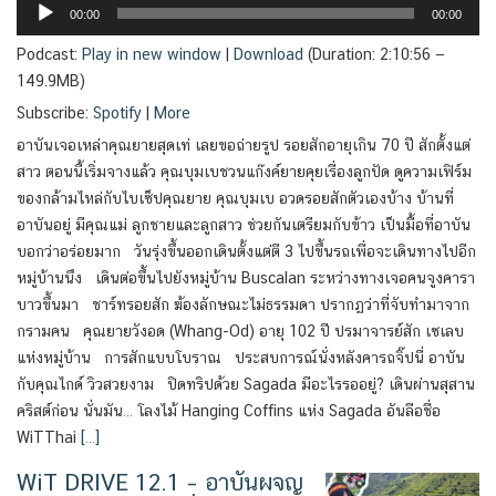
00:00
00:00
Podcast:
Play in new window
|
Download
(Duration: 2:10:56 —
149.9MB)
Subscribe:
Spotify
|
More
อาบันเจอเหล่าคุณยายสุดเท่ เลยขอถ่ายรูป รอยสักอายุเกิน 70 ปี สักตั้งแต่
สาว ตอนนี้เริ่มจางแล้ว คุณบุมเบชวนแก๊งค์ยายคุยเรื่องลูกปัด ดูความเฟิร์ม
ของกล้ามไหล่กับไบเซ็ปคุณยาย คุณบุมเบ อวดรอยสักตัวเองบ้าง บ้านที่
อาบันอยู่ มีคุณแม่ ลูกชายและลูกสาว ช่วยกันเตรียมกับข้าว เป็นมื้อที่อาบัน
บอกว่าอร่อยมาก วันรุ่งขึ้นออกเดินตั้งแต่ตี 3 ไปขึ้นรถเพื่อจะเดินทางไปอีก
หมู่บ้านนึง เดินต่อขึ้นไปยังหมู่บ้าน Buscalan ระหว่างทางเจอคนจูงคารา
บาวขึ้นมา ชาร์ทรอยสัก ฆ้องลักษณะไม่ธรรมดา ปรากฏว่าที่จับทำมาจาก
กรามคน คุณยายวังอด (Whang-Od) อายุ 102 ปี ปรมาจารย์สัก เซเลบ
แห่งหมู่บ้าน การสักแบบโบราณ ประสบการณ์นั่งหลังคารถจิ๊ปนี่ อาบัน
กับคุณไกด์ วิวสวยงาม ปิดทริปด้วย Sagada มีอะไรรออยู่? เดินผ่านสุสาน
คริสต์ก่อน นั่นมัน… โลงไม้ Hanging Coffins แห่ง Sagada อันลือชื่อ
WiTThai
[…]
WiT DRIVE 12.1 – อาบันผจญ