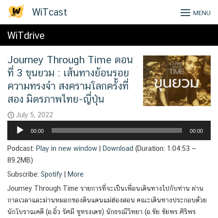
Skip
WiTcast
MENU
to
content
WiTdrive
Journey Through Time ตอน
ที่ 3 ขุนยวม : เส้นทางย้อนรอย
ความทรงจำ สงครามโลกครั้งที่
สอง มิตรภาพไทย-ญี่ปุ่น
July 5, 2022
Audio
00:00
00:00
Player
Podcast:
Play in new window
|
Download
(Duration: 1:04:53 —
89.2MB)
Subscribe:
Spotify
|
More
Journey Through Time รายการที่จะเป็นเพื่อนเดินทางไปกับท่าน ผ่าน
กาลเวลาและม่านหมอกของดินแดนแม่ฮ่องสอน คณะเดินทางประกอบด้วย
นักโบราณคดี (อ.อิ๋ว รัศมี ชูทรงเดช) นักธรณีวิทยา (อ.ชัย ชัยพร ศิริพร