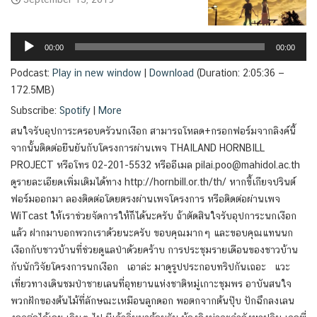
Audio
Player
00:00
00:00
Podcast:
Play in new window
|
Download
(Duration: 2:05:36 —
172.5MB)
Subscribe:
Spotify
|
More
สนใจรับอุปการะครอบครัวนกเงือก สามารถโหลด+กรอกฟอร์มจากลิงค์นี้
จากนั้นติดต่อยืนยันกับโครงการผ่านเพจ THAILAND HORNBILL
PROJECT หรือโทร 02-201-5532 หรืออีเมล pilai.poo@mahidol.ac.th
ดูรายละเอียดเพิ่มเติมได้ทาง http://hornbill.or.th/th/ หากขี้เกียจปรินต์
ฟอร์มออกมา ลองติดต่อโดยตรงผ่านเพจโครงการ หรือติดต่อผ่านเพจ
WiTcast ให้เราช่วยจัดการให้ก็ได้นะครับ ถ้าตัดสินใจรับอุปการะนกเงือก
แล้ว ฝากมาบอกพวกเราด้วยนะครับ ขอบคุณมากๆ และขอบคุณแทนนก
เงือกกับชาวบ้านที่ช่วยดูแลป่าด้วยคร้าบ การประชุมรายเดือนของชาวบ้าน
กับนักวิจัยโครงการนกเงือก เอาล่ะ มาดูรูปประกอบทริปกันเถอะ แวะ
เที่ยวทางเดินชมป่าชายเลนที่อุทยานแห่งชาติหมู่เกาะชุมพร อาบันสนใจ
พวกฝักของต้นไม้ที่ลักษณะเหมือนลูกดอก พอตกจากต้นปุ๊บ ปักฉึกลงเลน