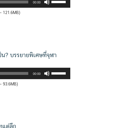
00:00
Up/Down
 — 121.6MB)
Arrow
keys
to
increase
or
decrease
ป็น? บรรยายพิเศษที่จุฬา
volume.
Use
00:00
Up/Down
 — 93.6MB)
Arrow
keys
to
increase
or
decrease
แต่ลึก
volume.