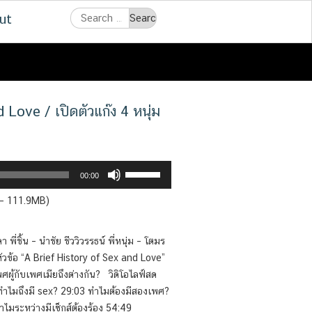
Search
ut
for:
Love / เปิดตัวแก๊ง 4 หนุ่ม
Use
00:00
Up/Down
 — 111.9MB)
Arrow
keys
to
พี่ชิ้น – นําชัย ชีววิวรรธน์ พี่หนุ่ม – โตมร
increase
หัวข้อ “A Brief History of Sex and Love”
or
พศผู้กับเพศเมียถึงต่างกัน? วิดิโอไลฟ์สด
decrease
ทำไมถึงมี sex? 29:03 ทำไมต้องมีสองเพศ?
volume.
ไมระหว่างมีเซ็กส์ต้องร้อง 54:49