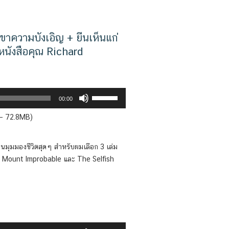
าความบังเอิญ + ยีนเห็นแก่
หนังสือคุณ Richard
Use
00:00
Up/Down
 — 72.8MB)
Arrow
keys
to
ี่ยนมุมมองชีวิตสุดๆ สำหรับผมเลือก 3 เล่ม
increase
g Mount Improbable และ The Selfish
or
decrease
volume.
Use