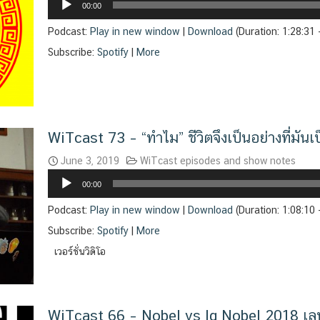
00:00
Player
Podcast:
Play in new window
|
Download
(Duration: 1:28:31
Subscribe:
Spotify
|
More
WiTcast 73 – “ทำไม” ชีวิตจึงเป็นอย่างที่มันเ
June 3, 2019
WiTcast episodes and show notes
Audio
00:00
Player
Podcast:
Play in new window
|
Download
(Duration: 1:08:10
Subscribe:
Spotify
|
More
เวอร์ชั่นวิดิโอ
WiTcast 66 – Nobel vs Ig Nobel 2018 เลท