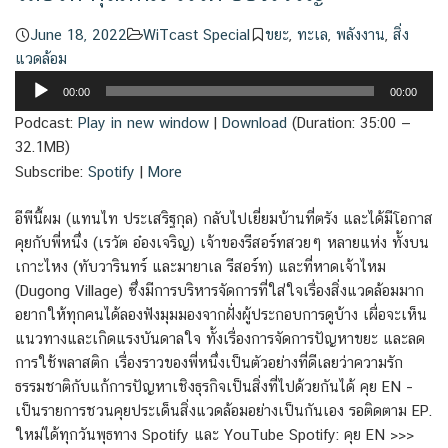
June 18, 2022
WiTcast Special
ขยะ
,
ทะเล
,
พลังงาน
,
สิ่ง
แวดล้อม
Audio
00:00
00:00
Player
Podcast:
Play in new window
|
Download
(Duration: 35:00 —
32.1MB)
Subscribe:
Spotify
|
More
อีพีนี้ผม (แทนไท ประเสริฐกุล) กลับไปเยี่ยมบ้านที่ตรัง และได้มีโอกาส
คุยกับพี่หนึ่ง (เรวัต อ๋องเจริญ) เจ้าของรีสอร์ทสวยๆ หลายแห่ง ทั้งบน
เกาะไหง (ทับวารินทร์ และมายาเล รีสอร์ท) และที่หาดเจ้าไหม
(Dugong Village) ซึ่งมีการบริหารจัดการที่ใส่ใจเรื่องสิ่งแวดล้อมมาก
อยากให้ทุกคนได้ลองฟังมุมมองจากฝั่งผู้ประกอบการดูบ้าง เผื่อจะเห็น
แนวทางและเกิดแรงบันดาลใจ ทั้งเรื่องการจัดการปัญหาขยะ และลด
การใช้พลาสติก เรื่องราวของพี่หนึ่งเป็นตัวอย่างที่ดีเลยว่าความรัก
ธรรมชาติกับแก้การปัญหาเชิงธุรกิจเป็นสิ่งที่ไปด้วยกันได้ คุย EN –
เป็นรายการชวนคุยประเด็นสิ่งแวดล้อมอย่างเป็นกันเอง รอติดตาม EP.
ใหม่ได้ทุกวันพุธทาง Spotify และ YouTube Spotify: คุย EN >>>