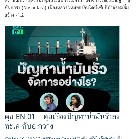
ดร. มณฑิรา ยุติธรรม ผู้มีประสบการณ์จาก “โครงการเมืองน่าอยู่” นู
ซันตารา (Nusantara) เมืองหลวงใหม่ของอินโดนีเซียที่กำลังจะเริ่ม
สร้าง –1,2
คุย EN 01 – คุยเรื่องปัญหาน้ำมันรั่วลง
ทะเล กับอ.กวาง