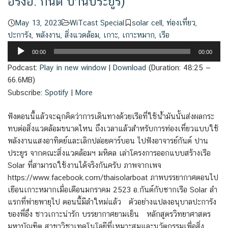
อริ่งอ. กันต์ ปานประยูร)
May 13, 2023
WiTcast Special
solar cell
,
ท่องเที่ยว
,
ปะการัง
,
พลังงาน
,
สิ่งแวดล้อม
,
เกาะ
,
เกาะหมาก
,
เรือ
Audio
00:00
00:00
Player
Podcast:
Play in new window
|
Download
(Duration: 48:25 —
66.6MB)
Subscribe:
Spotify
|
More
ฟังตอนนี้แล้วจะฉุกคิดว่าการเดินทางด้วยเรือที่ใช้น้ำมันนั้นส่งผลกระ
ทบต่อสิ่งแวดล้อมขนาดไหน ถึงเวลาแล้วสำหรับการท่องเที่ยวแบบใช้
พลังงานแสงอาทิตย์และเลิกปล่อยคาร์บอน ไปฟังอาจารย์กันต์ ปาน
ประยูร จากคณะสิ่งแวดล้อมฯ มหิดล เล่าโครงการออกแบบสร้างเรือ
Solar ที่สามารถใช้งานได้จริงกันครับ ภาพจากเพจ
https://www.facebook.com/thaisolarboat ภาพบรรยากาศตอนไป
เยือนเกาะหมากเมื่อเดือนมกราคม 2523 อ.กันต์กับซากเรือ Solar ลำ
แรกที่พ่ายพายุไป ตอนนี้มีลำใหม่แล้ว ตัวอย่างแปลงอนุบาลปะการัง
ของพี่อึ่ง ชาวเกาะน่ารัก บรรยากาศยามเย็น หลักสูตรวิทยาศาสตร
มหาบัณฑิต สาขาวิชาเทคโนโลยีที่เหมาะสมและนวัตกรรมเพื่อสิ่ง