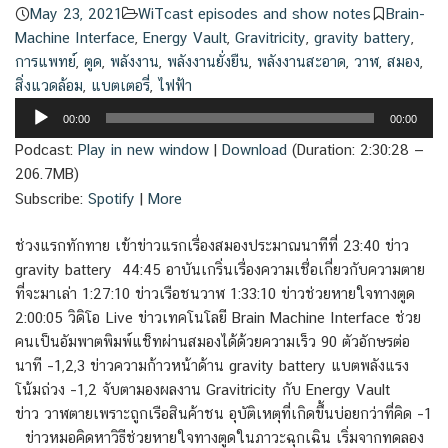
May 23, 2021
WiTcast episodes and show notes
Brain-
Machine Interface
,
Energy Vault
,
Gravitricity
,
gravity battery
,
การแพทย์
,
ตูด
,
พลังงาน
,
พลังงานยั่งยืน
,
พลังงานสะอาด
,
วาฬ
,
สมอง
,
สิ่งแวดล้อม
,
แบตเตอรี่
,
ไฟฟ้า
Audio
00:00
00:00
Player
Podcast:
Play in new window
|
Download
(Duration: 2:30:28 —
206.7MB)
Subscribe:
Spotify
|
More
ช่วงแรกทักทาย เข้าข่าวแรกเรื่องสมองประมาณนาทีที่ 23:40 ข่าว
gravity battery 44:45 อาบันเกริ่นเรื่องความเชื่อเกี่ยวกับความตาย
ที่จะมาเล่า 1:27:10 ข่าวเรือชนวาฬ 1:33:10 ข่าวช่วยหายใจทางตูด
2:00:05 วิดิโอ Live ข่าวเทคโนโลยี Brain Machine Interface ช่วย
คนเป็นอัมพาตพิมพ์แช็ทผ่านสมองได้ด้วยความเร็ว 90 ตัวอักษรต่อ
นาที –1,2,3 ข่าวความก้าวหน้าด้าน gravity battery แบตพลังแรง
โน้มถ่วง –1,2 จับตามองผลงาน Gravitricity กับ Energy Vault
ข่าว วาฬตายเพราะถูกเรือสินค้าชน อุบัติเหตุที่เกิดขึ้นบ่อยกว่าที่คิด –1
ข่าวหมอคิดหาวิธีช่วยหายใจทางตูดในภาวะฉุกเฉิน เริ่มจากทดลอง