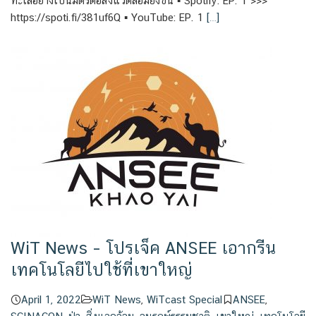
ทะเลอย่างเป็นมิตรต่อสิ่งแวดล้อมยิ่งขึ้น ▪️ Spotify: EP. 1 >>>
https://spoti.fi/381uf6Q ▪️ YouTube: EP. 1
[…]
WiT News – โปรเจ็ค ANSEE เอากรีน
เทคโนโลยีไปใช้ที่เขาใหญ่
April 1, 2022
WiT News
,
WiTcast Special
ANSEE
,