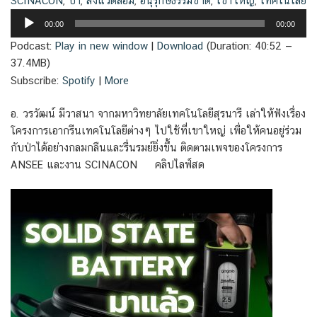
SCINACON
,
ป่า
,
สิ่งแวดล้อม
,
อนุรุกษ์ธรรมชาติ
,
เขาใหญ่
,
เทคโนโลยี
Audio
00:00
00:00
Player
Podcast:
Play in new window
|
Download
(Duration: 40:52 —
37.4MB)
Subscribe:
Spotify
|
More
อ. วรวัฒน์ มีวาสนา จากมหาวิทยาลัยเทคโนโลยีสุรนารี เล่าให้ฟังเรื่อง
โครงการเอากรีนเทคโนโลยีต่างๆ ไปใช้ที่เขาใหญ่ เพื่อให้คนอยู่ร่วม
กับป่าได้อย่างกลมกลืนและรื่นรมย์ยิ่งขึ้น ติดตามเพจของโครงการ
ANSEE และงาน SCINACON คลิปไลฟ์สด