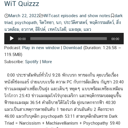
WiT Quizzz
March 22, 2022
WiTcast episodes and show notes
dark
triad
,
psychopath
,
จิตวิทยา
,
นก
,
ประวัติศาสตร์
,
พฤติกรรมสัตว์
,
สิ่ง
แวดล้อม
,
อวกาศ
,
อียิปต์
,
เทคโนโลยี
,
แมงมุม
,
แมว
Audio
00:00
00:00
Player
Podcast:
Play in new window
|
Download
(Duration: 1:26:58 —
119.5MB)
Subscribe:
Spotify
|
More
0:00 ประชาสัมพันธ์ทั่วไป 9:28 พักเบรก หาของกิน คุยเบร้อเรื่อง
หนังผีช่องแอร์ ถ่ายแบบเบร้อ ความ PC กับการล้อเลียน กัญชา 20:40
ข่าวแมงมุมล่าเหยื่อเป็นฝูง และเดินๆ หยุดๆ แบบพร้อมเพรียงเหมือน
โกโกวา 25:43 ข่าวแมงมุมโจโร่บุกอเมริกา และพฤติกรรมบอลลูนขึ้น
ฟ้าของแมงมุม 36:54 คำอธิบายวิดิโอไวรัล ฝูงนกตกจากฟ้า 40:30
แมวเป็นสาเหตุการตายอันดับ 1 ของนก ส่วนอันดับ 2 คือกระจก
46:00 แมวกับบุคลิก psychopath 53:11 สามบุคลิกอันตราย Dark
Triad = Narcissism + Machiavellianism + Psychopathy 59:40