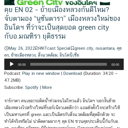
คุย EN 02 – ย้ายเมืองหลวงกันดีไหม?
จับตามอง “นูซันตารา” เมืองหลวงใหม่ของ
อินโดฯ ที่ว่าจะเป็นสุดยอด green city
กับอ.มณฑิรา ยุติธรรม
May 26, 2022
WiTcast Special
green city
,
nusantara
,
คุย
en
,
ย้ายเมืองหลวง
,
สิ่งแวดล้อม
,
อินโดนีเซีย
Audio
00:00
00:00
Player
Podcast:
Play in new window
|
Download
(Duration: 34:20 —
47.2MB)
Subscribe:
Spotify
|
More
จาร์กาตา คนเยอะรถติดน้ำท่วมจนไม่ไหวแล้ว อินโดฯ บอกงั้นย้าย
เมืองหลวงไปสร้างใหม่ที่บอร์เนียวเลยดีกว่า แถมยังตั้งใจจะสร้างให้
เป็นมหานครที่ green และเป็นมิตรกับสิ่งแวดล้อมที่สุดอีกด้วย จะ
ทำได้จริงหรือไม่ น่าติดตามมากๆ คุย EN ชวนคุยประเด็นนี้กันกับอ.