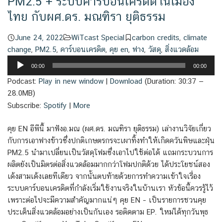
PM2.5 + ระบบคาร์บอนเครดิตในเมือง
ไทย กับผศ.ดร. มณฑิรา ยุติธรรม
June 24, 2022
WiTcast Special
carbon credits
,
climate
change
,
PM2.5
,
คาร์บอนเครดิต
,
คุย en
,
ฟาง
,
วัสดุ
,
สิ่งแวดล้อม
Audio
00:00
00:00
Player
Podcast:
Play in new window
|
Download
(Duration: 30:37 —
28.0MB)
Subscribe:
Spotify
|
More
คุย EN อีพีนี้ มาฟังอ.มณ (ผศ.ดร. มณฑิรา ยุติธรรม) เล่างานวิจัยเกี่ยว
กับการเอาฟางข้าวซึ่งปกติเกษตรกรจะเผาทิ้งทำให้เกิดควันพิษและฝุ่น
PM2.5 นำมาเปลี่ยนเป็นวัสดุโฟมซึ่งเอาไปใช้ต่อได้ แถมกระบวนการ
ผลิตยังเป็นมิตรต่อสิ่งแวดล้อมมากกว่าโฟมปกติด้วย ได้ประโยชน์สอง
เด้งสามเด้งเลยทีเดียว จากนั้นตบท้ายด้วยการทำความเข้าใจเรื่อง
ระบบคาร์บอนเครดิตที่กำลังเริ่มใช้งานจริงในบ้านเรา หัวข้อนี้ควรรู้ไว้
เพราะต่อไปจะมีความสำคัญมากแน่ๆ คุย EN – เป็นรายการชวนคุย
ประเด็นสิ่งแวดล้อมอย่างเป็นกันเอง รอติดตาม EP. ใหม่ได้ทุกวันพุธ