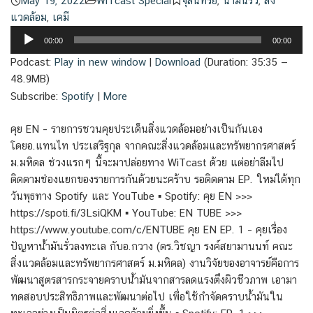
May 19, 2022
WiTcast Special
จุลินทรีย์
,
น้ำมันรั่ว
,
สิ่ง
แวดล้อม
,
เคมี
Audio
00:00
00:00
Player
Podcast:
Play in new window
|
Download
(Duration: 35:35 —
48.9MB)
Subscribe:
Spotify
|
More
คุย EN – รายการชวนคุยประเด็นสิ่งแวดล้อมอย่างเป็นกันเอง
โดยอ.แทนไท ประเสริฐกุล จากคณะสิ่งแวดล้อมและทรัพยากรศาสตร์
ม.มหิดล ช่วงแรกๆ นี้จะมาปล่อยทาง WiTcast ด้วย แต่อย่าลืมไป
ติดตามช่องแยกของรายการกันด้วยนะคร้าบ รอติดตาม EP. ใหม่ได้ทุก
วันพุธทาง Spotify และ YouTube ▪️ Spotify: คุย EN >>>
https://spoti.fi/3LsiQKM ▪️ YouTube: EN TUBE >>>
https://www.youtube.com/c/ENTUBE คุย EN EP. 1 – คุยเรื่อง
ปัญหาน้ำมันรั่วลงทะเล กับอ.กวาง (ดร.วิชญา รงค์สยามานนท์ คณะ
สิ่งแวดล้อมและทรัพยากรศาสตร์ ม.มหิดล) งานวิจัยของอาจารย์คือการ
พัฒนาสูตรสารกระจายคราบน้ำมันจากสารลดแรงตึงผิวชีวภาพ เอามา
ทดสอบประสิทธิภาพและพัฒนาต่อไป เพื่อใช้กำจัดคราบน้ำมันใน