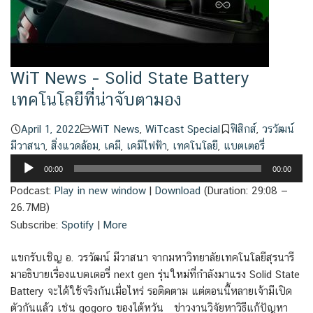
WiT News – Solid State Battery
เทคโนโลยีที่น่าจับตามอง
April 1, 2022
WiT News
,
WiTcast Special
ฟิสิกส์
,
วรวัฒน์
มีวาสนา
,
สิ่งแวดล้อม
,
เคมี
,
เคมีไฟฟ้า
,
เทคโนโลยี
,
แบตเตอรี่
Audio
00:00
00:00
Player
Podcast:
Play in new window
|
Download
(Duration: 29:08 —
26.7MB)
Subscribe:
Spotify
|
More
แขกรับเชิญ อ. วรวัฒน์ มีวาสนา จากมหาวิทยาลัยเทคโนโลยีสุรนารี
มาอธิบายเรื่องแบตเตอรี่ next gen รุ่นใหม่ที่กำลังมาแรง Solid State
Battery จะได้ใช้จริงกันเมื่อไหร่ รอติดตาม แต่ตอนนี้หลายเจ้ามีเปิด
ตัวกันแล้ว เช่น gogoro ของไต้หวัน ข่าวงานวิจัยหาวิธีแก้ปัญหา