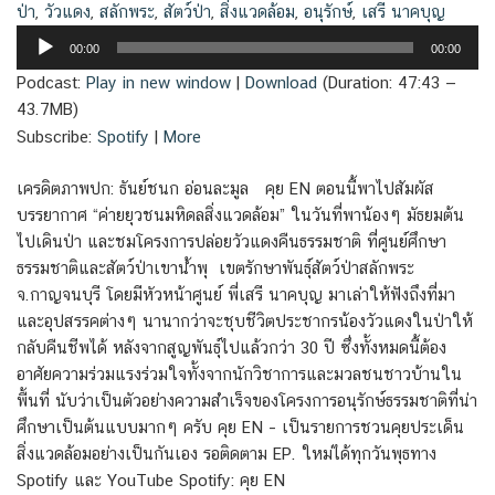
ป่า
,
วัวแดง
,
สลักพระ
,
สัตว์ป่า
,
สิ่งแวดล้อม
,
อนุรักษ์
,
เสรี นาคบุญ
Audio
00:00
00:00
Player
Podcast:
Play in new window
|
Download
(Duration: 47:43 —
43.7MB)
Subscribe:
Spotify
|
More
เครดิตภาพปก: ธันย์ชนก อ่อนละมูล คุย EN ตอนนี้พาไปสัมผัส
บรรยากาศ “ค่ายยุวชนมหิดลสิ่งแวดล้อม” ในวันที่พาน้องๆ มัธยมต้น
ไปเดินป่า และชมโครงการปล่อยวัวแดงคืนธรรมชาติ ที่ศูนย์ศึกษา
ธรรมชาติและสัตว์ป่าเขาน้ำพุ เขตรักษาพันธุ์สัตว์ป่าสลักพระ
จ.กาญจนบุรี โดยมีหัวหน้าศูนย์ พี่เสรี นาคบุญ มาเล่าให้ฟังถึงที่มา
และอุปสรรคต่างๆ นานากว่าจะชุบชีวิตประชากรน้องวัวแดงในป่าให้
กลับคืนชีพได้ หลังจากสูญพันธุ์ไปแล้วกว่า 30 ปี ซึ่งทั้งหมดนี้ต้อง
อาศัยความร่วมแรงร่วมใจทั้งจากนักวิชาการและมวลชนชาวบ้านใน
พื้นที่ นับว่าเป็นตัวอย่างความสำเร็จของโครงการอนุรักษ์ธรรมชาติที่น่า
ศึกษาเป็นต้นแบบมากๆ ครับ คุย EN – เป็นรายการชวนคุยประเด็น
สิ่งแวดล้อมอย่างเป็นกันเอง รอติดตาม EP. ใหม่ได้ทุกวันพุธทาง
Spotify และ YouTube Spotify: คุย EN