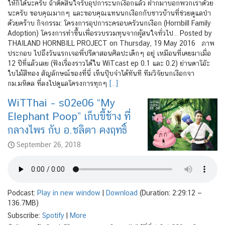
ให้ก็ได้นะครับ ถ้าตัดสินใจรับอุปการะนกเงือกแล้ว ฝากมาบอกพวกเราด้วย
นะครับ ขอบคุณมากๆ และขอบคุณแทนนกเงือกกับชาวบ้านที่ช่วยดูแลป่า
ด้วยคร้าบ กิจกรรม: โครงการอุปการะครอบครัวนกเงือก (Hornbill Family
Adoption) โครงการทำขึ้นเพื่อรวบรวมทุนจากผู้สนใจทั่วไป… Posted by
THAILAND HORNBILL PROJECT on Thursday, 19 May 2016 ภาพ
ประกอบ ไปถึงวันแรกเจอพี่ปรีดาสอนศิลปะเด็กๆ อยู่ เหมือนที่เคยมาเมื่อ
12 ปีที่แล้วเลย (ฟังเรื่องราวได้ใน WiTcast ep 0.1 และ 0.2) ย่านดาโอ๊ะ
ใบไม้สีทอง สัญลักษณ์ของที่นี่ เห็นปุ๊บจำได้ทันที ทีมวิจัยนกเงือกจา
กม.มหิดล ที่ลงไปดูแลโครงการทุกๆ
[…]
WiTThai – s02e06 “My
Elephant Poop” เก็บขี้ช้าง ที่
กลางไพร กับ อ.ชลิตา คงฤทธิ์
September 26, 2018
Podcast:
Play in new window
|
Download
(Duration: 2:29:12 —
136.7MB)
Subscribe:
Spotify
|
More