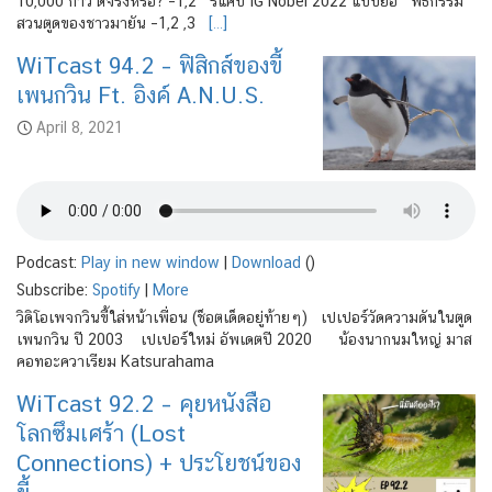
10,000 ก้าว ดีจริงหรือ? –1,2 รีแคป IG Nobel 2022 แบบย่อ พิธีกรรม
สวนตูดของชาวมายัน –1,2 ,3
[…]
WiTcast 94.2 – ฟิสิกส์ของขี้
เพนกวิน Ft. อิงค์ A.N.U.S.
April 8, 2021
Podcast:
Play in new window
|
Download
()
Subscribe:
Spotify
|
More
วิดิโอเพจกวินขี้ใส่หน้าเพื่อน (ช็อตเด็ดอยู่ท้ายๆ) เปเปอร์วัดความดันในตูด
เพนกวิน ปี 2003 เปเปอร์ใหม่ อัพเดตปี 2020 น้องนากนมใหญ่ มาส
คอทอะควาเรียม Katsurahama
WiTcast 92.2 – คุยหนังสือ
โลกซึมเศร้า (Lost
Connections) + ประโยชน์ของ