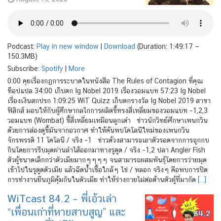
Podcast:
Play in new window
|
Download
(Duration: 1:49:17 —
150.3MB)
Subscribe:
Spotify
|
More
0:00 คุยเรื่องกฏการระบาดในหนังสือ The Rules of Contagion ที่คุณ
ท็อปแปล 34:00 เก็บตก Ig Nobel 2019 เรื่องวอมแบท 57:23 Ig Nobel
เรื่องเงินสกปรก 1:09:25 WiT Quizz เก็บตกรางวัล Ig Nobel 2019 สาขา
ฟิสิกส์ มอบให้กับผู้ศึกษากลไกการผลิตขี้ทรงสี่เหลี่ยมของวอมแบท –1,2,3
วอมแบท (Wombat) ขี้สี่เหลี่ยมเหมือนลูกเต๋า ข่าวนักวิทย์ศึกษาเพนกวิน
ด้วยการส่องดูขี้มันจากอวกาศ ทำให้ค้นพบโคโลนีใหม่ของเพนกวิน
จักรพรรดิ 11 โคโลนี / จริง –1 ข่าวด้วงสามารถเอาตัวรอดจากการถูกกบ
กินโดยการรีบมุดผ่านลำไส้ออกมาทางรูตูด / จริง –1,2 ปลา Angler Fish
ตัวผู้ขนาดเล็กกว่าตัวเมียมากๆๆๆๆ จนสามารถผสมพันธุ์โดยการว่ายมุด
เข้าไปในรูตูดตัวเมีย แล้วฉีดน้ำเชื้อใกล้ๆ ไข่ / หลอก จริงๆ คือพบการปิด
การทำงานยีนภูมิคุ้มกันในตัวเมีย ทำให้ร่างกายไม่ต่อต้านตัวผู้ที่มากัด
[…]
WiTcast 84.2 – พี่เอ้วเล่า
“เพื่อนเก่าที่หายสาบสูญ” และ