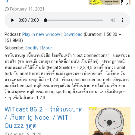
ขี้
February 11, 2021
Podcast:
Play in new window
|
Download
(Duration: 1:50:30 —
151.9MB)
Subscribe:
Spotify
|
More
อาบันชวนคุยเนื้อหาหนังสือ โลกซึมเศร้า “Lost Connections” ปลดชนวน
ป่วนใจ (รายการเกี่ยวกับสุขภาพจิตที่อาบันไปเป็นพิธีกร) ปรากฏการณ์
หนอนแมลงที่ใช้ขี้เป็นโล่ (Fecal Shield) – 1,2,3,4,5 ดาบขี้ อวัยวะ anal
fork กับ anal turret ตะกร้าขี้ แม่สั่งลูกรวมร่างทำค่ายกลขี้ โล่ขี้แบบวุ้น
ข่าวแพนด้าชอบคลุกขี้ม้า –1,2,3 เรื่อง giant murder hornets ศัตรูฉกาจ
ของผึ้ง bee ball พฤติกรรมการรุมตัวต่อให้ร้อนตาย พบในผึ้งเอเซีย งาน
วิจัยล่าสุดพบพฤติกรรม dung spotting ผึ้งเอาขี้ควายมาแปะรังเป็นจุดๆ
ๆๆ เพื่อไล่ตัวต่อ –1,2,3
WiTcast 86.2 – ว่าด้วยระบาด
/ เก็บตก Ig Nobel / WiT
Quizzz รูตูด
August 19, 2020