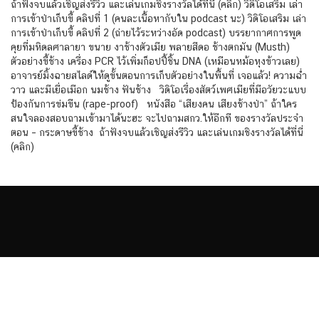
ถ้าฟังจบแล้วเชิญส่งรีวิว และเล่นเกมชิงรางวัลได้ที่นี่ (คลิก) วิดิโอเสริม เล่า
การเข้าป่าเก็บขี้ คลิปที่ 1 (คนละเนื้อหากับใน podcast นะ) วิดิโอเสริม เล่า
การเข้าป่าเก็บขี้ คลิปที่ 2 (ถ่ายไว้ระหว่างอัด podcast) บรรยากาศการพูด
คุยที่มหิดลศาลายา ขนาย งาช้างตัวเมีย พลายสีดอ ช้างตกมัน (Musth)
ตัวอย่างขี้ช้าง เครื่อง PCR ไว้เพิ่มก็อปปี้ชิ้น DNA (เหมือนหม้อหุงข้าวเลย)
อาจารย์มิ้งฉายสไลด์ให้ดูขั้นตอนการเก็บตัวอย่างในพื้นที่ เจอแล้ว! ความฉ่ำ
วาว และมีเยื่อเมือก นมช้าง ฟันช้าง วิดิโอเรื่องสัตว์เพศเมียที่มีอวัยวะแบบ
ป้องกันการข่มขืน (rape-proof) หนังสือ “เสียงคน เสียงช้างป่า” ถ้าใคร
สนใจลองสอบถามเข้ามาได้นะฮะ จะไปถามสกว.ให้อีกที ของรางวัลประจำ
ตอน – กระดาษขี้ช้าง ถ้าฟังจบแล้วเชิญส่งรีวิว และเล่นเกมชิงรางวัลได้ที่นี่
(คลิก)