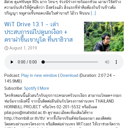
สีสวย ดูแฟชั่นยุค 80s มาก ไหนๆ ช่วงนี้ร่างกายก็ออกท้วม เอามาใช้สร้าง
ความบันเทิงให้ผู้คนดีกว่า ถึงตรังแล้ว สิ่งแรกที่ทำคือต้องกินร้านข้าวต้ม
ปริญญา หมูสามชั้นทอดเกลือในตำนาน!! โอ้วว ฟินนน
[…]
WiT Drive 13.1 – เล่า
ประสบการณ์ไปดูนกเงือก +
ดราม่าขึ้นเขาบูโด ที่นราธิวาส
August 1, 2019
Podcast:
Play in new window
|
Download
(Duration: 2:07:24 —
145.9MB)
Subscribe:
Spotify
|
More
ใครฟังตอนนี้แล้วสนใจรับอุปการะครอบครัวนกเงือก สามารถโหลด+กรอก
ฟอร์มจากลิงค์นี้ จากนั้นติดต่อยืนยันกับโครงการผ่านเพจ THAILAND
HORNBILL PROJECT หรือโทร 02-201-5532 หรืออีเมล
pilai.poo@mahidol.ac.th ดูรายละเอียดเพิ่มเติมได้ทาง
http://hornbill.or.th/th/ หากขี้เกียจปรินต์ฟอร์มออกมา ลองติดต่อ
โดยตรงผ่านเพจโครงการ หรือติดต่อผ่านเพจ WiTcast ให้เราช่วยจัดการ