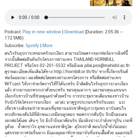
Podcast:
Play in new window
|
Download
(Duration: 2:05:36 —
172.5MB)
Subscribe:
Spotify
|
More
สนใจรับอุปการะครอบครัวนกเงือก สามารถโหลด+กรอกฟอร์มจากลิงค์นี้
จากนั้นติดต่อยืนยันกับโครงการผ่านเพจ THAILAND HORNBILL
PROJECT หรือโทร 02-201-5532 หรืออีเมล pilai.poo@mahidol.ac.th
ดูรายละเอียดเพิ่มเติมได้ทาง http://hornbill.or.th/th/ หากขี้เกียจปรินต์
ฟอร์มออกมา ลองติดต่อโดยตรงผ่านเพจโครงการ หรือติดต่อผ่านเพจ
WiTcast ให้เราช่วยจัดการให้ก็ได้นะครับ ถ้าตัดสินใจรับอุปการะนกเงือก
แล้ว ฝากมาบอกพวกเราด้วยนะครับ ขอบคุณมากๆ และขอบคุณแทนนก
เงือกกับชาวบ้านที่ช่วยดูแลป่าด้วยคร้าบ การประชุมรายเดือนของชาวบ้าน
กับนักวิจัยโครงการนกเงือก เอาล่ะ มาดูรูปประกอบทริปกันเถอะ แวะ
เที่ยวทางเดินชมป่าชายเลนที่อุทยานแห่งชาติหมู่เกาะชุมพร อาบันสนใจ
พวกฝักของต้นไม้ที่ลักษณะเหมือนลูกดอก พอตกจากต้นปุ๊บ ปักฉึกลงเลน
งอกต่อได้เลย เดินๆ ไป มีเจ้าถิ่นมาต้อนรับ น้องลิงน่าจะกำลังหาปูกิน เจอพี่
งูด้วย น้ำตกปาโจ อุทยานแห่งชาติบูโด- สุไหงปาดี ตอนไปน้ำยังไม่เยอะ
แต่บรรยากาศร่มรื่นมาก มีแมงมุมมาทักทายอาบันที่แขนเสื้อด้วย แมลงปอก็