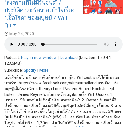
“สงครามที่ไม่มีวันชนะ” /
ประวัติศาสตร์ความเข้าใจเรื่อง
“เชื้อโรค” ของมนุษย์ / WiT
Quiz
May 24, 2020
Podcast:
Play in new window
|
Download
(Duration: 1:29:44 —
123.5MB)
Subscribe:
Spotify
|
More
หนังสือพี่เอ้ว พร้อมลายเซ็นพิเศษสำหรับผู้ฟัง WiTcast มาสั่งได้ที่เพจเลย
นะคร้าบ https://www.facebook.com/witcastthailand สามบิดาแห่ง
ทฤษฎีเชื้อโรค (Germ theory) Louis Pasteur Robert Koch Joseph
Lister James Reyniers กับการสร้างหนูปลอดเชื้อ WiT Quizzz 1.
ประมาณ 5% ของปุ๋ย N ที่อยู่ในดิน มาจากฟ้าผ่า 2. โคอาล่าเป็นสัตว์ที่กิน
น้ำน้อยมาก และเป็นเจ้าของสถิติท้องผูกที่สุดในสัตว์เลี้ยงลูกด้วยนม 3. งาน
วิจัยใหม่ ม้าจำหน้าคนเลี้ยงในรูปถ่ายได้ / / / / / เฉลย ประมาณ 5% ของ
ปุ๋ย N ที่อยู่ในดิน มาจากฟ้าผ่า (จริง) –1 งานวิจัยใหม่ ม้าจำหน้าคนเลี้ยง
ในรูปถ่ายได้ (จริง) –1,2 โคอาล่าเป็นสัตว์ที่กินน้ำน้อยมาก และเป็นเจ้าของ