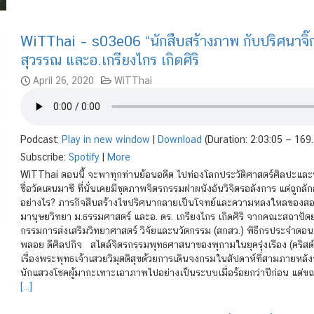
WiTThai – s03e06 “นักสืบสร้างภาพ กับปริศนาจิ๊ก
สุวรรณ และอ.เกรียงไกร เกิดศิริ
April 26, 2020
WiTThai
Podcast:
Play in new window
|
Download
(Duration: 2:03:05 — 169
Subscribe:
Spotify
|
More
WiTThai ตอนนี้ จะพาทุกท่านย้อนอดีต ไปท่องโลกประวัติศาสตร์ศิลปะแล
ชื่อวัดเตนมาซี ที่นั่นเคยมีชุดภาพจิตรกรรมฝาผนังอันวิจิตรอลังการ แต่
อย่างไร? ภารกิจสืบสร้างไขปริศนากลายเป็นโจทย์และความหลงใหลของสอง
มานุษยวิทยา ม.ธรรมศาสตร์ และอ. ดร. เกรียงไกร เกิดศิริ จากคณะสถา
กรรมการส่งเสริมวิทยาศาสตร์ วิจัยและนวัตกรรม (สกสว.) พิธีกรประจำตอ
พลอย ดีศิลปกิจ สไตล์จิตรกรรมพุทธศาสนาของพุกามในยุครุ่งเรือง (คริสต์ศ
เรื่องพระพุทธเจ้าเสวยวิมุตติสุขด้วยการเดินจงกรมในสัปดาห์ที่สามภายหล
นักแสวงโชคผู้มากะเทาะเอาภาพไปอย่างเป็นระบบเมื่อร้อยกว่าปีก่อน แต่
[…]