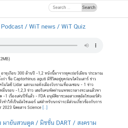
Search
for:
n Podcast / WiT news / WiT Quiz
1.2MB)
า อายุเกือบ 300 ล้านปี –1,2 หนังนี้มาจากยุคเปอร์เมียน ประมาณ
ก่า ชื่อ Captorhinus aguti มีชีวิตอยู่ยุคก่อนไดโนเสาร์ ข่าว
เทคโนโลยี Lidar แสกนเจอผังเมืองโบราณที่อเมซอน – 1 ข่าว
ะหมื่นรอบ –1,2,3 ข่าว เฮอริเคนพัดผ่านแพขยะกลางทะเลแล้วพา
–1 เรื่องเด่นปีที่แล้ว – FDA อนุมัติยาชะลอสาเหตุอัลไซเมอร์ตัว
วทำให้เป็นอัลไซเมอร์ แต่สำหรับนกน่าจะมีส่วนเกี่ยวข้องกับการ
r 2023 นิตยสาร Science
[…]
น มายันสวนตูด / มิชชั่น DART / สงคราม