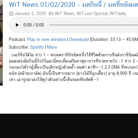
WiT News 01/02/2020 – มดกินฉี่ / มดขี่หลังมด 
January 2, 2020
WiT News
,
WiTcast Special
,
WiTdaily
Podcast:
Play in new window
|
Download
(Duration: 33:13 — 45.6
Subscribe:
Spotify
|
More
เวอร์ชั่นวิดิโอ ข่าว 1 – พบมดราชินีชนิดหนึ่งใช้ชีวิตด้วยการขี่หลังราชินี
ออสเตรเลียกินฉี่จิงโจ้และฉี่คนเพื่อเสริมธาตุอาหารที่ขาดหายไป –1 ข่าว 3
จนบอกได้ว่าผู้เคี้ยวเป็นเด็กหญิงผิวคล้ำ ผมดำ ตาฟ้า –1,2,3 DNA ที่พบบอกไ
ลนัท (คล้ายเกาลัด) อันนี้เป็นซากหมาก (ยางไม้ที่ถูกเคี้ยว) อายุ 8,000 ปี เจอ
เท่า เอารูปมาลงให้ดูว่าตัวอย่างนี้เห็นรอยฟันชัดดี –1