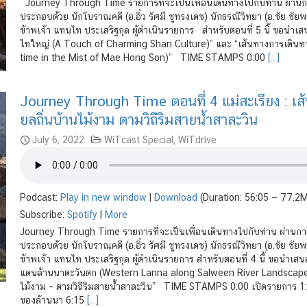
Journey Through Time รายการที่จะเป็นเพื่อนเดินทางไปกับท่าน ผ่า
ประกอบด้วย นักโบราณคดี (อ.อิ๋ว รัศมี ชูทรงเดช) นักธรณีวิทยา (อ.ชัย ชัยพร
ข้าพเจ้า แทนไท ประเสริฐกุล ผู้ดำเนินรายการ สำหรับตอนที่ 5 นี้ ขอนำเส
ไทใหญ่ (A Touch of Charming Shan Culture)” และ “เส้นทางการเดินท
time in the Mist of Mae Hong Son)” TIME STAMPS 0:00
[…]
Journey Through Time ตอนที่ 4 แม่สะเรียง : เส
ยลถิ่นบ้านไม้งาม ตามวิถีริมสายน้ำสาละวิน
July 6, 2022
WiTcast Special
,
WiTdrive
Podcast:
Play in new window
|
Download
(Duration: 56:05 — 77.2
Subscribe:
Spotify
|
More
Journey Through Time รายการที่จะเป็นเพื่อนเดินทางไปกับท่าน ผ่า
ประกอบด้วย นักโบราณคดี (อ.อิ๋ว รัศมี ชูทรงเดช) นักธรณีวิทยา (อ.ชัย ชัยพร
ข้าพเจ้า แทนไท ประเสริฐกุล ผู้ดำเนินรายการ สำหรับตอนที่ 4 นี้ ขอนำเสนอ
แดนล้านนาตะวันตก (Western Lanna along Salween River Landscape) “
ไม้งาม – ตามวิถีริมสายน้ำสาละวิน” TIME STAMPS 0:00 เปิดรายการ 1:
ของล้านนา 6:15
[…]