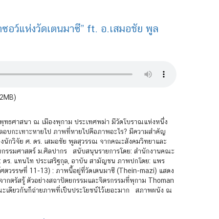
ซอว์แห่งวัดเตนมาซี” ft. อ.เสมอชัย พูล
.2MB)
ะพุทธศาสนา ณ เมืองพุกาม ประเทศพม่า มีวัดโบราณแห่งหนึ่ง
ถูกลักลอบกะเทาะหายไป ภาพที่หายไปคือภาพอะไร? มีความสำคัญ
นักวิจัย ศ. ดร. เสมอชัย พูลสุวรรณ จากคณะสังคมวิทยาและ
ปัตยกรรมศาสตร์ ม.ศิลปากร สนับสนุนรายการโดย: สำนักงานคณะ
น: ดร. แทนไท ประเสริฐกุล, อาบัน สามัญชน ภาพปกโดย: แพร
ตวรรษที่ 11-13) : ภาพนี้อยู่ที่วัดเตนมาซี (Thein-mazi) แสดง
ังจากตรัสรู้ ตัวอย่างสถาปัตยกรรมและจิตรกรรมที่พุกาม Thoman
ขณะเดียวกันก็ถ่ายภาพที่เป็นประโยชน์ไว้เยอะมาก สภาพผนัง ณ