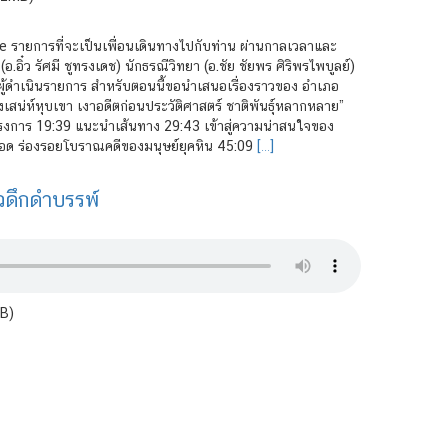
 รายการที่จะเป็นเพื่อนเดินทางไปกับท่าน ผ่านกาลเวลาและ
ว รัศมี ชูทรงเดช) นักธรณีวิทยา (อ.ชัย ชัยพร ศิริพรไพบูลย์)
ล ผู้ดำเนินรายการ สำหรับตอนนี้ขอนำเสนอเรื่องราวของ อำเภอ
างเสน่ห์หุบเขา เงาอดีตก่อนประวัติศาสตร์ ชาติพันธุ์หลากหลาย”
รงการ 19:39 แนะนำเส้นทาง 29:43 เข้าสู่ความน่าสนใจของ
อด ร่องรอยโบราณคดีของมนุษย์ยุคหิน 45:09
[…]
วดึกดำบรรพ์
MB)