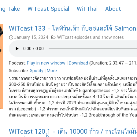
ng Take
WiTcast Special
WiTThai
About
WiTcast 133 – ไลฟ์วันเด็ก กับยชและโจ้ Salmo
January 15, 2024
WiTcast episodes and show notes
Podcast:
Play in new window
|
Download
(Duration: 2:33:47 — 21
Subscribe:
Spotify
|
More
บรรยากาศการจัดรายการ ข่าว พบฟอสซิลหนังที่เก่าแก่ที่สุดตั้งแต่เคยเจอม
300-250 ล้านปีก่อน สันนิษฐานว่าเป็นของสัตว์เลื้อยคลานตัวเล็กๆ เหมือนกิ้ง
วิเคราะห์สาเหตุการสูญพันธุ์ของเอปยักษ์ Gigantopithecus –1,2 ข่าวใช้
เพนกวินมีการนอนแบบ microsleep หลับครั้งละ 4-10 วินาที แต่หลับวันล
ไมโครพลาสติกขึ้นบก –1,2 ข่าวปี 2023 ทำลายสถิติอุณหภูมิผิวน้ำทะเลสูงสุด 
แรก (Leqembi) –1,2 ข่าวนกกระเต็นมียีนผลิตโปรตีนแบบเดียวกับที่สะสมแล้
กันสมองกระแทกเวลาพุ่งลงน้ำไปจับปลา –1,2 Breakthrough of the Yea
WiTcast 120.1 – เดิน 10000 ก้าว / กระโถนโรมั