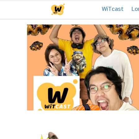
Skip
Tag:
โบราณคดี
WiTcast
Lo
to
content