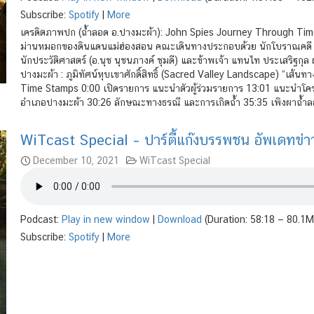
Subscribe:
Spotify
|
More
เครดิตภาพปก (ถ้ำลอด อ.ปางมะผ้า): John Spies Journey Through Time
ม่านหมอกของดินแดนแม่ฮ่องสอน คณะเดินทางประกอบด้วย นักโบราณคดี (อ.อิ๋
นักประวัติศาสตร์ (อ.นุช นุชนภางค์ ชุมดี) และข้าพเจ้า แทนไท ประเสริฐกุ
ปางมะผ้า : ภูมิทัศน์หุบเขาศักดิ์สิทธิ์ (Sacred Valley Landscape) “เส้นท
Time Stamps 0:00 เปิดรายการ แนะนำตัวผู้ร่วมรายการ 13:01 แนะนำโค
อำเภอปางมะผ้า 30:26 ลักษณะทางธรณี และการเกิดถ้ำ 35:35 เพิงผาถ้ำล
WiTcast Special – ปาร์ตี้แก๊งบรรพชน อัพเดทข่า
December 10, 2021
WiTcast Special
Podcast:
Play in new window
|
Download
(Duration: 58:18 — 80.1
Subscribe:
Spotify
|
More