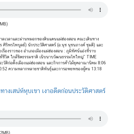
7MB)
นกาลเวลาและม่านหมอกของดินแดนแม่ฮ่องสอน คณะเดินทาง
 ศิริพรไพบูลย์) นักประวัติศาสตร์ (อ.นุช นุชนภางค์ ชุมดี) และ
เรื่องราวของ อำเภอเมืองแม่ฮ่องสอน : ภูมิทัศน์แอ่งที่ราบ
้ชีวิต ใกล้ชิดธรรมชาติ เนิบนาบวัฒนธรรมไทใหญ่” TIME
ัติก่อตั้งเมืองแม่ฮ่องสอน และกิจการค้าไม้ยุคอาณานิคม 8:06
า 10:52 ความหลากหลายชาติพันธุ์และการอพยพของผู้คน 13:18
างเสน่ห์หุบเขา เงาอดีตก่อนประวัติศาสตร์
2.2MB)